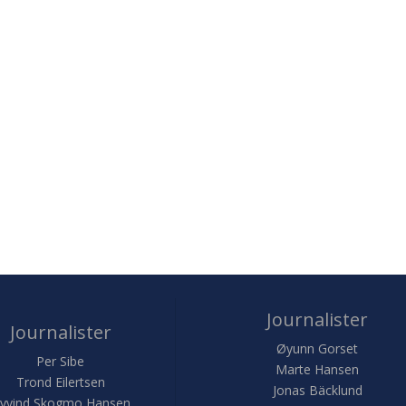
Journalister
Journalister
Øyunn Gorset
Per Sibe
Marte Hansen
Trond Eilertsen
Jonas Bäcklund
yvind Skogmo Hansen