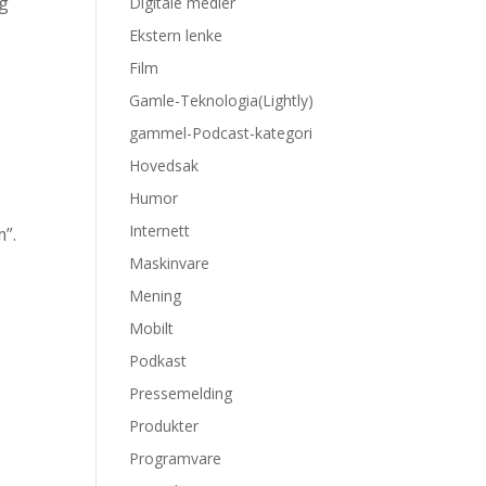
og
Digitale medier
Ekstern lenke
Film
Gamle-Teknologia(Lightly)
gammel-Podcast-kategori
Hovedsak
Humor
Internett
m”.
Maskinvare
Mening
Mobilt
Podkast
Pressemelding
Produkter
Programvare