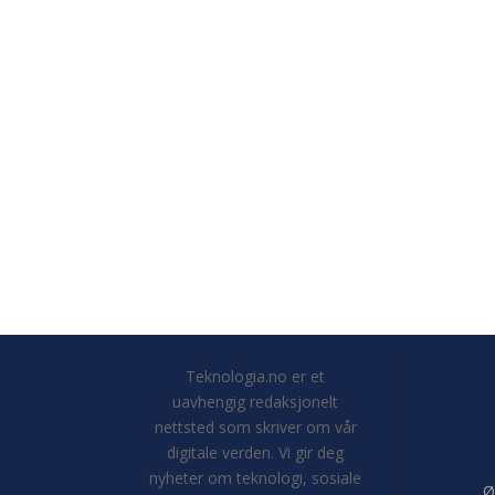
Teknologia.no er et
uavhengig redaksjonelt
nettsted som skriver om vår
digitale verden. Vi gir deg
nyheter om teknologi, sosiale
Ø