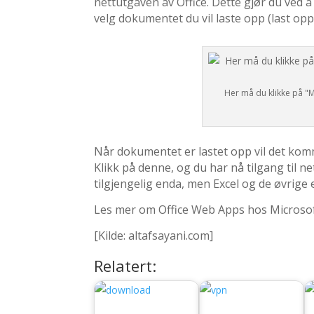
nettutgaven av Office. Dette gjør du ved å
velg dokumentet du vil laste opp (last opp
Her må du klikke på "M
Når dokumentet er lastet opp vil det komm
Klikk på denne, og du har nå tilgang til ne
tilgjengelig enda, men Excel og de øvrige er
Les mer om Office Web Apps hos Microsof
[Kilde: altafsayani.com]
Relatert: