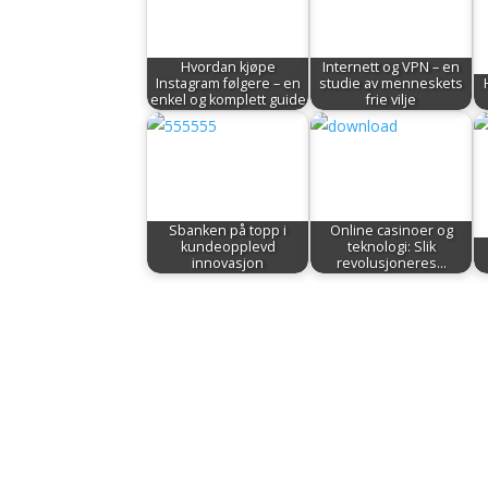
Hvordan kjøpe
Internett og VPN – en
Instagram følgere – en
studie av menneskets
enkel og komplett guide
frie vilje
Sbanken på topp i
Online casinoer og
kundeopplevd
teknologi: Slik
innovasjon
revolusjoneres…