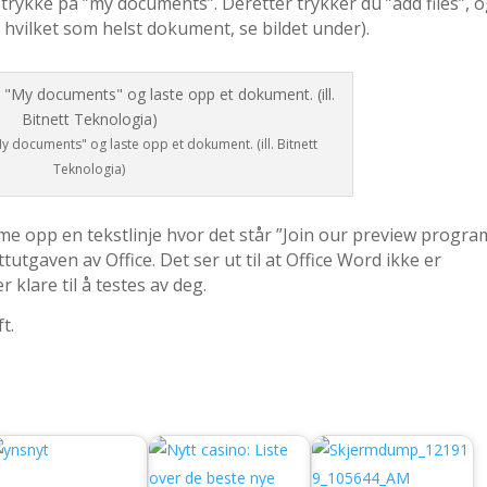
 trykke på ”my documents”. Deretter trykker du ”add files”, 
 hvilket som helst dokument, se bildet under).
y documents" og laste opp et dokument. (ill. Bitnett
Teknologia)
e opp en tekstlinje hvor det står ”Join our preview progra
ttutgaven av Office. Det ser ut til at Office Word ikke er
 klare til å testes av deg.
t.