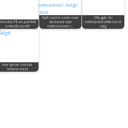
Nytt casino: Liste over
Slik gjør du
Hvordan få en perfekt
de beste nye
nettstedstrafikk om til
Linkedin-profil
nettcasinoer i…
salg
Her tjener norske
ledere mest