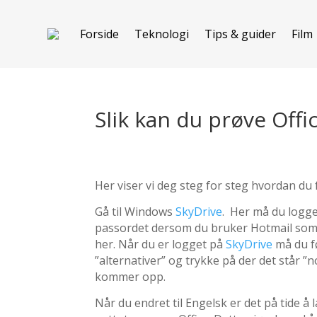
Forside
Teknologi
Tips & guider
Film
Slik kan du prøve Offi
Her viser vi deg steg for steg hvordan du 
Gå til Windows
SkyDrive
. Her må du logg
passordet dersom du bruker Hotmail som e
her. Når du er logget på
SkyDrive
må du fø
”alternativer” og trykke på der det står ”
kommer opp.
Når du endret til Engelsk er det på tide å 