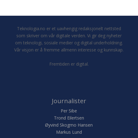
Teknologia.no er et uavhengig redaksjonelt nettsted
som skriver om vår digitale verden. Vi gir deg nyheter
om teknologi, sosiale medier og digital underholdning.
Vår visjon er å fremme allmenn interesse og kunnskap.
Fremtiden er digital.
Journalister
Per Sibe
Trond Eilertsen
Øyvind Skogmo Hansen
Markus Lund