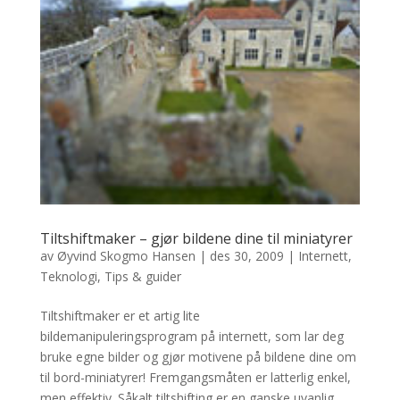
Tiltshiftmaker – gjør bildene dine til miniatyrer
av
Øyvind Skogmo Hansen
|
des 30, 2009
|
Internett
,
Teknologi
,
Tips & guider
Tiltshiftmaker er et artig lite
bildemanipuleringsprogram på internett, som lar deg
bruke egne bilder og gjør motivene på bildene dine om
til bord-miniatyrer! Fremgangsmåten er latterlig enkel,
men effektiv. Såkalt tiltshifting er en ganske uvanlig