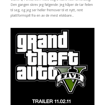
Den gangen skrev jeg følgende: Jeg håper de tar feilen
til seg, og jeg ser heller fremover til et nytt, rent
plattformspill fra en av de mest elskbare...