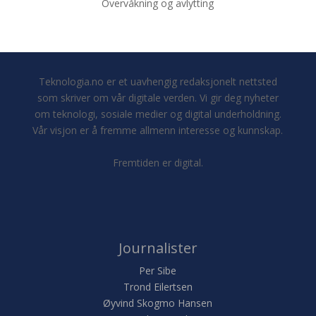
Overvåkning og avlytting
Teknologia.no er et uavhengig redaksjonelt nettsted
som skriver om vår digitale verden. Vi gir deg nyheter
om teknologi, sosiale medier og digital underholdning.
Vår visjon er å fremme allmenn interesse og kunnskap.
Fremtiden er digital.
Journalister
Per Sibe
Trond Eilertsen
Øyvind Skogmo Hansen