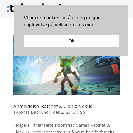
VI bruker cookies for å gi deg en god
opplevelse på nettsiden.
Les mer
Ok
Anmeldelse: Ratchet & Clank: Nexus
av
Jonas Bäcklund
|
des 2, 2013
|
Spill
Tidligere i år lanserte Insomniac Games Ratchet &
Clank: Q Force, som viste seg å være helt forferdelig.