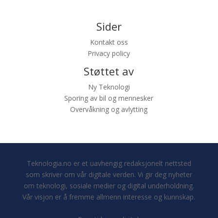
Sider
Kontakt oss
Privacy policy
Støttet av
Ny Teknologi
Sporing av bil og mennesker
Overvåkning og avlytting
Teknologia.no er et uavhengig redaksjonelt nettsted
som skriver om vår digitale verden. Vi gir deg nyheter
om teknologi, sosiale medier og digital underholdning.
Vår visjon er å fremme allmenn interesse og kunnskap.