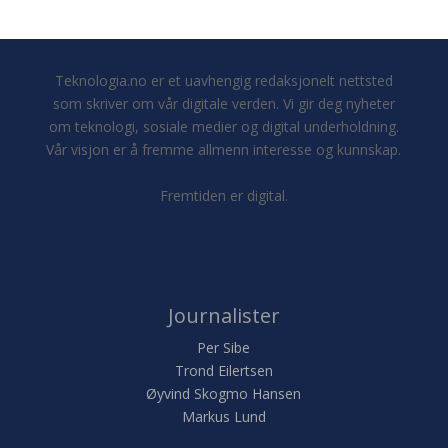
Teknologia.no er et uavhengig redaksjonelt nettsted
som skriver om vår digitale verden. Vi gir deg nyheter
om teknologi, sosiale medier og digital underholdning.
Vår visjon er å fremme allmenn interesse og kunnskap.
Fremtiden er digital.
Journalister
Per Sibe
Trond Eilertsen
Øyvind Skogmo Hansen
Markus Lund