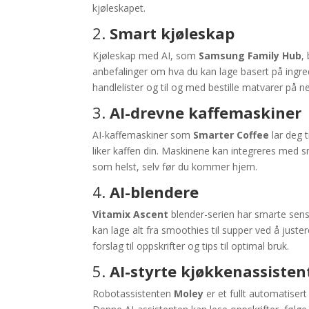
kjøleskapet.
2.
Smart kjøleskap
Kjøleskap med AI, som
Samsung Family Hub
,
anbefalinger om hva du kan lage basert på ingre
handlelister og til og med bestille matvarer på n
3.
AI-drevne kaffemaskiner
AI-kaffemaskiner som
Smarter Coffee
lar deg 
liker kaffen din. Maskinene kan integreres med 
som helst, selv før du kommer hjem.
4.
AI-blendere
Vitamix Ascent
blender-serien har smarte sens
kan lage alt fra smoothies til supper ved å juste
forslag til oppskrifter og tips til optimal bruk.
5.
AI-styrte kjøkkenassisten
Robotassistenten
Moley
er et fullt automatiser