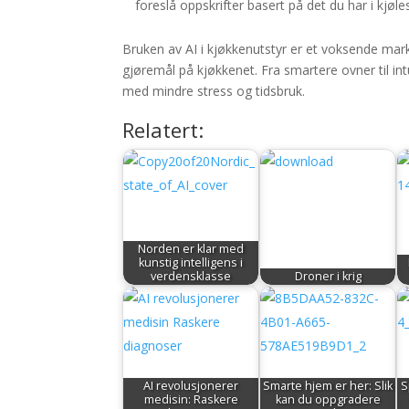
foreslå oppskrifter basert på det du har i kjøle
Bruken av AI i kjøkkenutstyr er et voksende mar
gjøremål på kjøkkenet. Fra smartere ovner til int
med mindre stress og tidsbruk.
Relatert:
Norden er klar med
kunstig intelligens i
verdensklasse
Droner i krig
AI revolusjonerer
Smarte hjem er her: Slik
S
medisin: Raskere
kan du oppgradere