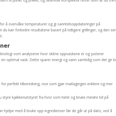
 dem til punkt og prikke, og tilberede komplekse retter uten at du tre
for å overvåke temperaturer og gi sanntidsoppdateringer på
an du kan forbedre resultatene basert på tidligere grillinger, og den se
t.
iner
eknologi som analyserer hvor skitne oppvaskene er og justerer
en optimal vask. Dette sparer energi og vann samtidig som det gir b
ur for perfekt tilberedning, noe som gjør matlagingen enklere og mer
u styre kjøkkenutstyret fra hvor som helst og bruke mindre tid på
an hjelpe med å bruke opp ingredienser før de går ut på dato, ved å