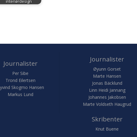
interiørdesign
Journalister
Journalister
Øyunn Gorset
Per Sibe
Marte Hansen
Trond Eilertsen
Jonas Bäcklund
yvind Skogmo Hansen
Linn Heidi Jannang
Markus Lund
Johannes Jakobsen
Marte Voldseth Haugrud
Skribenter
Knut Buene