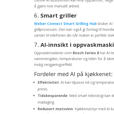
Denne AI-assistenten kan lese oppskrifter, følge
å gjøre noe manuelt arbeid.
6.
Smart griller
Weber Connect Smart Grilling Hub
bruker AI 
grillprosessen. Den kan også gi forslag til hvord
varsler til telefonen din når maten er perfekt stek
7.
AI-innsikt i oppvaskmask
Oppvaskmaskiner som
Bosch Series 8
har AI-t
vannmengden, temperaturen og tiden for å sikre 
mulig rengjøringseffekt.
Fordeler med AI på kjøkkenet:
Effektivitet
: AI kan tilpasse tid og temperat
presis.
Tidsbesparende
: Med smart teknologi kan d
matlaging.
Redusert matsvinn
: Kjøkkenutstyr med AI k