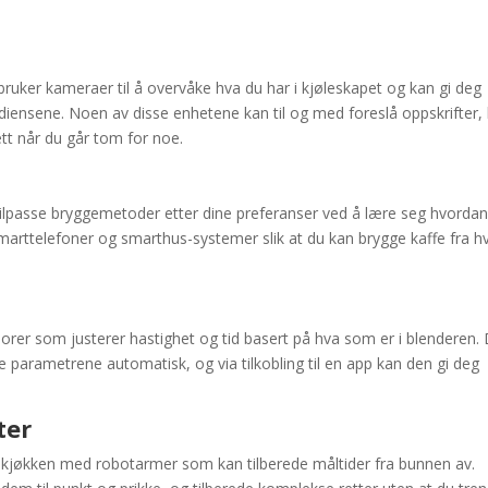
 bruker kameraer til å overvåke hva du har i kjøleskapet og kan gi deg
diensene. Noen av disse enhetene kan til og med foreslå oppskrifter,
ett når du går tom for noe.
tilpasse bryggemetoder etter dine preferanser ved å lære seg hvorda
smarttelefoner og smarthus-systemer slik at du kan brygge kaffe fra h
orer som justerer hastighet og tid basert på hva som er i blenderen.
re parametrene automatisk, og via tilkobling til en app kan den gi deg
ter
t kjøkken med robotarmer som kan tilberede måltider fra bunnen av.