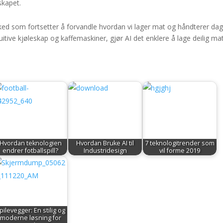
skapet.
ked som fortsetter å forvandle hvordan vi lager mat og håndterer dag
uitive kjøleskap og kaffemaskiner, gjør AI det enklere å lage deilig ma
Hvordan teknologien
Hvordan Bruke AI til
7 teknologitrender som
endrer fotballspill?
Industridesign
vil forme 2019
pilevegger: En stilig og
moderne løsning for