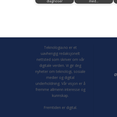
diagnoser
med…
Teknologia.no er et
uavhengig redaksjonelt
nettsted som skriver om vår
digitale verden. Vi gir deg
nyheter om teknologi, sosiale
Ø
medier og digital
underholdning. Vår visjon er å
fremme allmenn interesse og
kunnskap.
Fremtiden er digital.