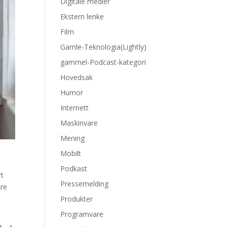
Digitale medier
Ekstern lenke
Film
Gamle-Teknologia(Lightly)
gammel-Podcast-kategori
Hovedsak
Humor
Internett
Maskinvare
Mening
Mobilt
Podkast
rt
Pressemelding
kre
Produkter
Programvare