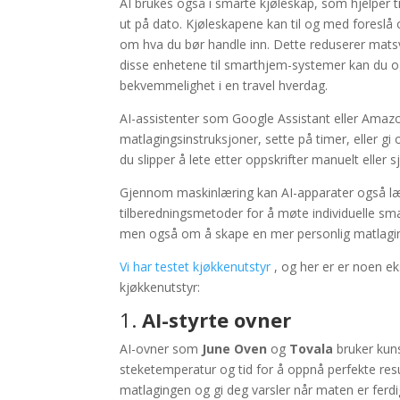
AI brukes også i smarte kjøleskap, som hjelper t
ut på dato. Kjøleskapene kan til og med foreslå o
om hva du bør handle inn. Dette reduserer matsv
disse enhetene til smarthjem-systemer kan du ogs
bekvemmelighet i en travel hverdag.
AI-assistenter som Google Assistant eller Amazo
matlagingsinstruksjoner, sette på timer, eller g
du slipper å lete etter oppskrifter manuelt eller 
Gjennom maskinlæring kan AI-apparater også lære
tilberedningsmetoder for å møte individuelle sma
men også om å skape en mer personlig matlagi
Vi har testet kjøkkenutstyr
, og her er er noen ek
kjøkkenutstyr:
1.
AI-styrte ovner
AI-ovner som
June Oven
og
Tovala
bruker kunst
steketemperatur og tid for å oppnå perfekte re
matlagingen og gi deg varsler når maten er ferdig