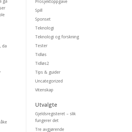
å gå
Prosjektoppgave
ser
Spill
ble
Sponset
Teknologi
Teknologi og forskning
Tester
, da
Tidløs
Tidløs2
,
Tips & guider
Uncategorized
Vitenskap
Utvalgte
Gjeldsregisteret – slik
fungerer det
våke
Tre avgjørende