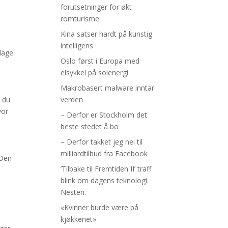
forutsetninger for økt
romturisme
Kina satser hardt på kunstig
intelligens
 lage
Oslo først i Europa med
elsykkel på solenergi
Makrobasert malware inntar
verden
n du
vor
– Derfor er Stockholm det
beste stedet å bo
– Derfor takket jeg nei til
milliardtilbud fra Facebook
 Den
’Tilbake til Fremtiden II’ traff
blink om dagens teknologi.
Nesten.
«Kvinner burde være på
kjøkkenet»