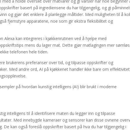
il med å holde oversikt over matvarer og gi varsler når noe begynner 
ppskrifter basert på ingrediensene du har tilgjengelig, og gi påminnel
inn og gjør det enklere å planlegge måltider. Med muligheten til å ko
å fjernstyre apparatene, noe som gir ekstra fleksibilitet og
n Alexa kan integreres i kjøkkenrutinen ved å hjelpe med
i oppskriftstips mens du lager mat. Dette gjør matlagingen mer sømløs
sjekke telefonen hele tiden.
 brukerens preferanser over tid, og tilpasse oppskrifter og
ker. Med andre ord, AI på kjøkkenet handler ikke bare om effektivitet
ngsopplevelse.
sempler på hvordan kunstig intelligens (AI) blir brukt i moderne
ig intelligens til å identifisere maten du legger inn og tilpasse
sultater. Med innebygde kameraer og sensorer kan disse ovnene over
. De kan også foreslå oppskrifter basert på hva du har tilgjengelig i