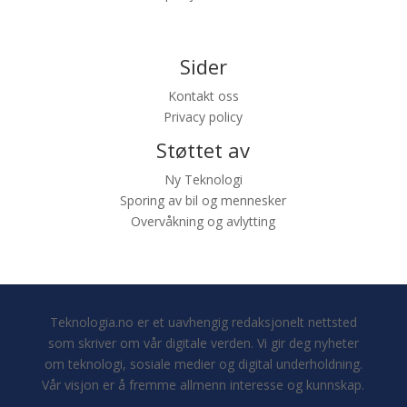
Sider
Kontakt oss
Privacy policy
Støttet av
Ny Teknologi
Sporing av bil og mennesker
Overvåkning og avlytting
Teknologia.no er et uavhengig redaksjonelt nettsted
som skriver om vår digitale verden. Vi gir deg nyheter
om teknologi, sosiale medier og digital underholdning.
Vår visjon er å fremme allmenn interesse og kunnskap.