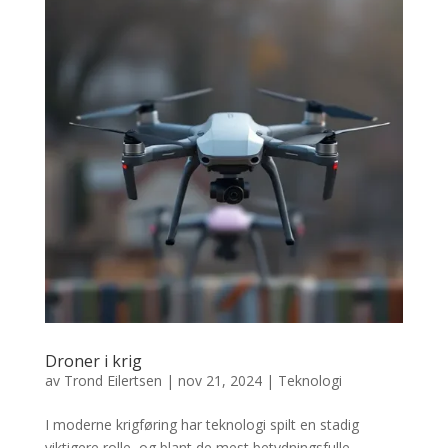
Droner i krig
av
Trond Eilertsen
|
nov 21, 2024
|
Teknologi
I moderne krigføring har teknologi spilt en stadig
viktigere rolle, og blant de mest betydningsfulle