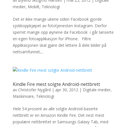
av
Øyvind Skogmo Hansen
|
mai 25, 2012
|
Digitale
medier
,
Mobilt
,
Teknologi
Det er ikke mange ukene siden Facebook gjorde
sjokkoppkjøpet av fototjenesten Instagram. Derfor
sperret mange opp øynene da Facebook i går lanserte
en egen fotoapplikasjon for iPhone. Filtre
Applikasjonen skal gjøre det lettere å dele bilder på
nettsamfunnet,...
Kindle Fire mest solgte Android-nettbrett
av
Christofer Nygård
|
apr 30, 2012
|
Digitale medier
,
Maskinvare
,
Teknologi
Hele 54 prosent av alle solgte Android-baserte
nettbrett er en Amazon Kindle Fire. Det nest mest
populære nettbrettet er Samsungs Galaxy Tab, med