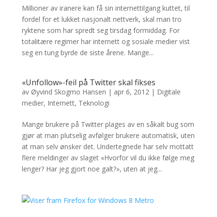
Millioner av iranere kan få sin internettilgang kuttet, til
fordel for et lukket nasjonalt nettverk, skal man tro
ryktene som har spredt seg tirsdag formiddag. For
totalitære regimer har internett og sosiale medier vist
seg en tung byrde de siste årene. Mange...
«Unfollow»-feil på Twitter skal fikses
av
Øyvind Skogmo Hansen
|
apr 6, 2012
|
Digitale
medier
,
Internett
,
Teknologi
Mange brukere på Twitter plages av en såkalt bug som
gjør at man plutselig avfølger brukere automatisk, uten
at man selv ønsker det. Undertegnede har selv mottatt
flere meldinger av slaget «Hvorfor vil du ikke følge meg
lenger? Har jeg gjort noe galt?», uten at jeg...