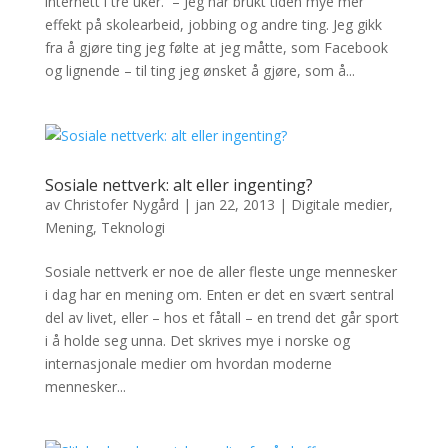
internett i tre uker. – Jeg har brukt tiden mye mer
effekt på skolearbeid, jobbing og andre ting. Jeg gikk
fra å gjøre ting jeg følte at jeg måtte, som Facebook
og lignende – til ting jeg ønsket å gjøre, som å...
Sosiale nettverk: alt eller ingenting?
av
Christofer Nygård
|
jan 22, 2013
|
Digitale medier
,
Mening
,
Teknologi
Sosiale nettverk er noe de aller fleste unge mennesker
i dag har en mening om. Enten er det en svært sentral
del av livet, eller – hos et fåtall – en trend det går sport
i å holde seg unna. Det skrives mye i norske og
internasjonale medier om hvordan moderne
mennesker...