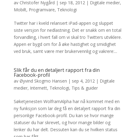
av
Christofer Nygård
|
sep 18, 2012
|
Digitale medier
,
Mobilt
,
Programvare
,
Teknologi
Twitter har i kveld relansert iPad-appen og sluppet
siste versjon for nedlastning. Det er snakk om en total
forvandling, i hvert fall om vi skal tro Twitters utviklere.
Appen er bygd om for å øke hastighet og smidighet
ved bruk, samt være mer brukervennlig og vakrere:...
Slik får du en detaljert rapport fra din
Facebook-profil
av
Øyvind Skogmo Hansen
|
sep 4, 2012
|
Digitale
medier
,
Internett
,
Teknologi
,
Tips & guider
Søketjenesten WolframAlpha har nå kommet med en
ny funksjon som lar deg få en detaljert rapport fra din
personlige Facebook-profil. Du kan se hvor mange
statuser du har skrevet, og hvor mange bilder og
lenker du har delt. Dessuten kan du se hvilken status
som har fått...