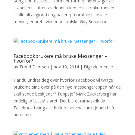
Song Contest (ESC)’ som det formelt heter – går av
stabelen i slutten av denne uken. Hvis konkurransen
skulle bli avgjort i dag basert på omtale i sosiale
medier, er årets vinner australske Guy Sebastian....
Facebookbrukere må bruke Messenger –
hvorfor?
av
Trond Eilertsen
|
nov 10, 2014
|
Digitale medier
Har du undret deg over hvorfor Facebook vil tvinge
brukerne sine over på den nye messengerappen når de
skal sende beskjeder? Toppsjef Mark Zuckerberg har
endelig løftet på sløret. Det ble et ramaskrik da
Facebook tvang alle brukere av chatfunksjonen til å
hente en...