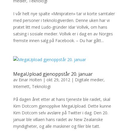
medier
,
Teknologi
I vår helt nye spalte «Minipraten» tar vi korte samtaler
med personer i teknologiverden. Denne uken har vi
pratet litt med Ludo-gründer Idar Vollvik, om hans
satsing i sosiale medier. Vollvik er i dag en av Norges
fremste innen salg på Facebook. – Du har gått...
MegaUpload gjenoppstår 20. januar
av
Einar Holten
|
okt 29, 2012
|
Digitale medier
,
Internett
,
Teknologi
På dagen året etter at hans tjeneste ble raidet, skal
Kim Dotcom gjenopplive MegaUpload. Dette kunne
Kim Dotcom selv avsløre på Twitter i dag. Den 20.
januar ble villaen hans raidet av New Zealanske
myndigheter, og alle maskiner og filer ble tatt.