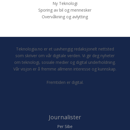
Ny Teknologi
Sporing av bil og mennesker
Overvåkning og avlytting
Teknologia.no er et uavhengig redaksjonelt nettsted
som skriver om vår digitale verden. Vi gir deg nyheter
om teknologi, sosiale medier og digital underholdning.
Vår visjon er å fremme allmenn interesse og kunnskap.
Fremtiden er digital.
Journalister
Per Sibe