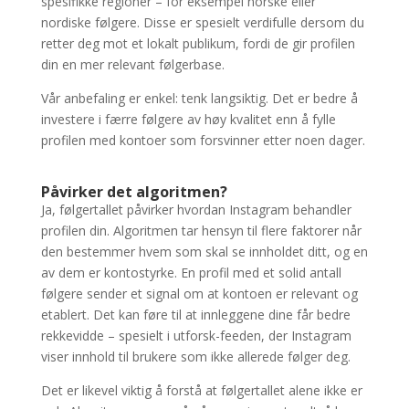
spesifikke regioner – for eksempel norske eller
nordiske følgere. Disse er spesielt verdifulle dersom du
retter deg mot et lokalt publikum, fordi de gir profilen
din en mer relevant følgerbase.
Vår anbefaling er enkel: tenk langsiktig. Det er bedre å
investere i færre følgere av høy kvalitet enn å fylle
profilen med kontoer som forsvinner etter noen dager.
Påvirker det algoritmen?
Ja, følgertallet påvirker hvordan Instagram behandler
profilen din. Algoritmen tar hensyn til flere faktorer når
den bestemmer hvem som skal se innholdet ditt, og en
av dem er kontostyrke. En profil med et solid antall
følgere sender et signal om at kontoen er relevant og
etablert. Det kan føre til at innleggene dine får bedre
rekkevidde – spesielt i utforsk-feeden, der Instagram
viser innhold til brukere som ikke allerede følger deg.
Det er likevel viktig å forstå at følgertallet alene ikke er