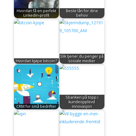
Hvordan få en perfekt
Beste lån for dine
Linkedin-profil
behov
Slik tjener du penger på
Hvordan kjøpe bitcoin?
sosiale medier
Sbanken på topp i
kundeopplevd
CRM for små bedrifter
innovasjon