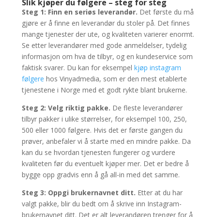
Slik kjøper du følgere – steg for steg
Steg 1: Finn en seriøs leverandør.
Det første du må
gjøre er å finne en leverandør du stoler på. Det finnes
mange tjenester der ute, og kvaliteten varierer enormt.
Se etter leverandører med gode anmeldelser, tydelig
informasjon om hva de tilbyr, og en kundeservice som
faktisk svarer. Du kan for eksempel
kjøp instagram
følgere
hos Vinyadmedia, som er den mest etablerte
tjenestene i Norge med et godt rykte blant brukerne.
Steg 2: Velg riktig pakke.
De fleste leverandører
tilbyr pakker i ulike størrelser, for eksempel 100, 250,
500 eller 1000 følgere. Hvis det er første gangen du
prøver, anbefaler vi å starte med en mindre pakke. Da
kan du se hvordan tjenesten fungerer og vurdere
kvaliteten før du eventuelt kjøper mer. Det er bedre å
bygge opp gradvis enn å gå all-in med det samme.
Steg 3: Oppgi brukernavnet ditt.
Etter at du har
valgt pakke, blir du bedt om å skrive inn Instagram-
brukernavnet ditt. Det er alt leverandøren trenger for å