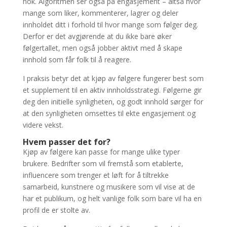
nok. Algoritmen ser også på engasjement – altså hvor
mange som liker, kommenterer, lagrer og deler
innholdet ditt i forhold til hvor mange som følger deg.
Derfor er det avgjørende at du ikke bare øker
følgertallet, men også jobber aktivt med å skape
innhold som får folk til å reagere.
I praksis betyr det at kjøp av følgere fungerer best som
et supplement til en aktiv innholdsstrategi. Følgerne gir
deg den initielle synligheten, og godt innhold sørger for
at den synligheten omsettes til ekte engasjement og
videre vekst.
Hvem passer det for?
Kjøp av følgere kan passe for mange ulike typer
brukere. Bedrifter som vil fremstå som etablerte,
influencere som trenger et løft for å tiltrekke
samarbeid, kunstnere og musikere som vil vise at de
har et publikum, og helt vanlige folk som bare vil ha en
profil de er stolte av.