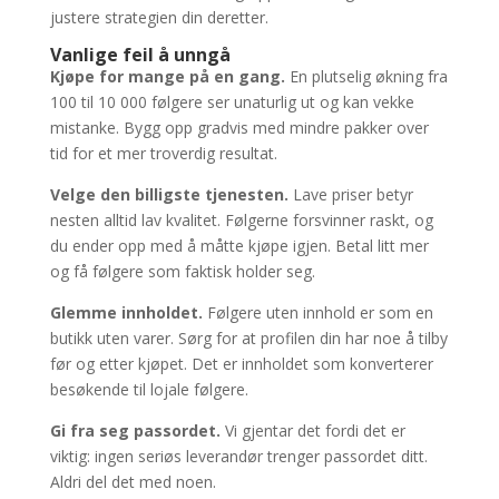
justere strategien din deretter.
Vanlige feil å unngå
Kjøpe for mange på en gang.
En plutselig økning fra
100 til 10 000 følgere ser unaturlig ut og kan vekke
mistanke. Bygg opp gradvis med mindre pakker over
tid for et mer troverdig resultat.
Velge den billigste tjenesten.
Lave priser betyr
nesten alltid lav kvalitet. Følgerne forsvinner raskt, og
du ender opp med å måtte kjøpe igjen. Betal litt mer
og få følgere som faktisk holder seg.
Glemme innholdet.
Følgere uten innhold er som en
butikk uten varer. Sørg for at profilen din har noe å tilby
før og etter kjøpet. Det er innholdet som konverterer
besøkende til lojale følgere.
Gi fra seg passordet.
Vi gjentar det fordi det er
viktig: ingen seriøs leverandør trenger passordet ditt.
Aldri del det med noen.