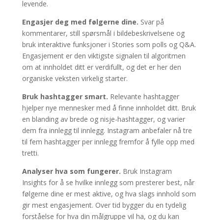
levende.
Engasjer deg med følgerne dine.
Svar på
kommentarer, still spørsmål i bildebeskrivelsene og
bruk interaktive funksjoner i Stories som polls og Q&A.
Engasjement er den viktigste signalen til algoritmen
om at innholdet ditt er verdifullt, og det er her den
organiske veksten virkelig starter.
Bruk hashtagger smart.
Relevante hashtagger
hjelper nye mennesker med å finne innholdet ditt. Bruk
en blanding av brede og nisje-hashtagger, og varier
dem fra innlegg til innlegg. Instagram anbefaler nå tre
til fem hashtagger per innlegg fremfor å fylle opp med
tretti.
Analyser hva som fungerer.
Bruk Instagram
Insights for å se hvilke innlegg som presterer best, når
følgerne dine er mest aktive, og hva slags innhold som
gir mest engasjement. Over tid bygger du en tydelig
forståelse for hva din målgruppe vil ha, og du kan