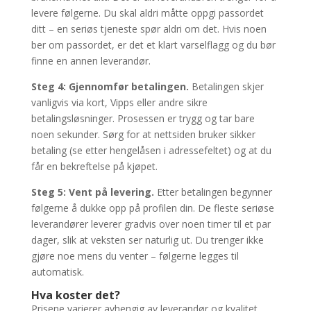
levere følgerne. Du skal aldri måtte oppgi passordet
ditt – en seriøs tjeneste spør aldri om det. Hvis noen
ber om passordet, er det et klart varselflagg og du bør
finne en annen leverandør.
Steg 4: Gjennomfør betalingen.
Betalingen skjer
vanligvis via kort, Vipps eller andre sikre
betalingsløsninger. Prosessen er trygg og tar bare
noen sekunder. Sørg for at nettsiden bruker sikker
betaling (se etter hengelåsen i adressefeltet) og at du
får en bekreftelse på kjøpet.
Steg 5: Vent på levering.
Etter betalingen begynner
følgerne å dukke opp på profilen din. De fleste seriøse
leverandører leverer gradvis over noen timer til et par
dager, slik at veksten ser naturlig ut. Du trenger ikke
gjøre noe mens du venter – følgerne legges til
automatisk.
Hva koster det?
Prisene varierer avhengig av leverandør og kvalitet.