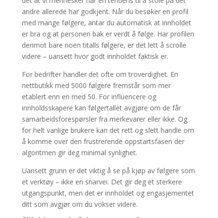
det at vi mennesker har en tendens til å stole på det
andre allerede har godkjent. Når du besøker en profil
med mange følgere, antar du automatisk at innholdet
er bra og at personen bak er verdt å følge. Har profilen
derimot bare noen titalls følgere, er det lett å scrolle
videre – uansett hvor godt innholdet faktisk er.
For bedrifter handler det ofte om troverdighet. En
nettbutikk med 5000 følgere fremstår som mer
etablert enn en med 50. For influencere og
innholdsskapere kan følgertallet avgjøre om de får
samarbeidsforespørsler fra merkevarer eller ikke. Og
for helt vanlige brukere kan det rett og slett handle om
å komme over den frustrerende oppstartsfasen der
algoritmen gir deg minimal synlighet.
Uansett grunn er det viktig å se på kjøp av følgere som
et verktøy – ikke en snarvei. Det gir deg et sterkere
utgangspunkt, men det er innholdet og engasjementet
ditt som avgjør om du vokser videre.