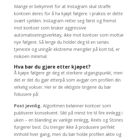
Mange er bekymret for at Instagram skal straffe
kontoen deres for å ha kjøpt følgere. I praksis er dette
svært sjelden. Instagram retter seg først og fremst
mot kontoer som bruker aggressive
automatiseringsverktøy, ikke mot kontoer som mottar
nye følgere. Så lenge du holder deg til en seriøs
tjeneste og unngår ekstreme mengder på kort tid, er
risikoen minimal.
Hva bør du gjøre etter kjøpet?
Å kjøpe følgere gir deg et sterkere utgangspunkt, men
det er det du gjør etterpå som avgjør om profilen din
virkelig vokser. Her er de viktigste tingene du bør
fokusere på:
Post jevnlig.
Algoritmen belønner kontoer som
publiserer konsekvent. Sikt på minst tre til fire innlegg i
uken – en blanding av vanlige innlegg, Reels og Stories
fungerer best. Du trenger ikke å produsere perfekt
innhold hver gang, men du bør holde profilen aktiv og