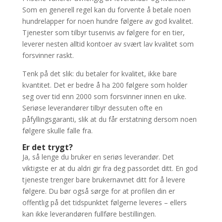
Som en generell regel kan du forvente å betale noen
hundrelapper for noen hundre følgere av god kvalitet.
Tjenester som tilbyr tusenvis av følgere for en tier,
leverer nesten alltid kontoer av svært lav kvalitet som
forsvinner raskt.
Tenk på det slik: du betaler for kvalitet, ikke bare
kvantitet. Det er bedre å ha 200 følgere som holder
seg over tid enn 2000 som forsvinner innen en uke.
Seriøse leverandører tilbyr dessuten ofte en
påfyllingsgaranti, slik at du får erstatning dersom noen
følgere skulle falle fra.
Er det trygt?
Ja, så lenge du bruker en seriøs leverandør. Det
viktigste er at du aldri gir fra deg passordet ditt. En god
tjeneste trenger bare brukernavnet ditt for å levere
følgere. Du bør også sørge for at profilen din er
offentlig på det tidspunktet følgerne leveres – ellers
kan ikke leverandøren fullføre bestillingen.