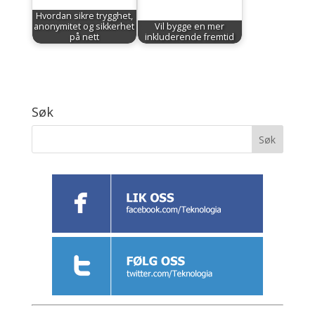
Hvordan sikre trygghet,
anonymitet og sikkerhet
Vil bygge en mer
på nett
inkluderende fremtid
Søk