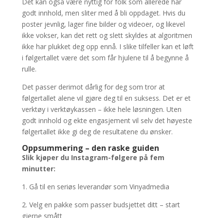
Det kan også være nyttig for folk som allerede har
godt innhold, men sliter med å bli oppdaget. Hvis du
poster jevnlig, lager fine bilder og videoer, og likevel
ikke vokser, kan det rett og slett skyldes at algoritmen
ikke har plukket deg opp ennå. I slike tilfeller kan et løft
i følgertallet være det som får hjulene til å begynne å
rulle.
Det passer derimot dårlig for deg som tror at
følgertallet alene vil gjøre deg til en suksess. Det er et
verktøy i verktøykassen – ikke hele løsningen. Uten
godt innhold og ekte engasjement vil selv det høyeste
følgertallet ikke gi deg de resultatene du ønsker.
Oppsummering – den raske guiden
Slik kjøper du Instagram-følgere på fem
minutter:
1. Gå til en seriøs leverandør som Vinyadmedia
2. Velg en pakke som passer budsjettet ditt – start
gjerne smått