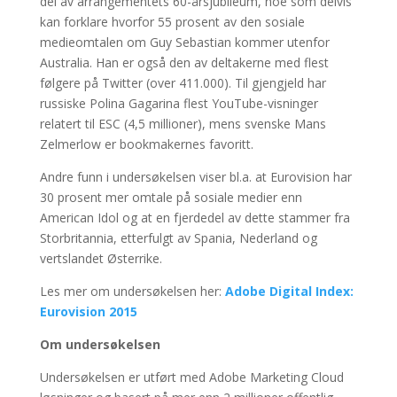
del av arrangementets 60-årsjubileum, noe som delvis
kan forklare hvorfor 55 prosent av den sosiale
medieomtalen om Guy Sebastian kommer utenfor
Australia. Han er også den av deltakerne med flest
følgere på Twitter (over 411.000). Til gjengjeld har
russiske Polina Gagarina flest YouTube-visninger
relatert til ESC (4,5 millioner), mens svenske Mans
Zelmerlow er bookmakernes favoritt.
Andre funn i undersøkelsen viser bl.a. at Eurovision har
30 prosent mer omtale på sosiale medier enn
American Idol og at en fjerdedel av dette stammer fra
Storbritannia, etterfulgt av Spania, Nederland og
vertslandet Østerrike.
Les mer om undersøkelsen her:
Adobe Digital Index:
Eurovision 2015
Om undersøkelsen
Undersøkelsen er utført med Adobe Marketing Cloud