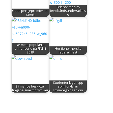
Telenor med ny
Gode pengepremier i e-
bredbåndsundersøkels
sport
e
De mest populære
annonsene på FINN i
Her tjener norske
2019
ledere mest
Studenter lager app
Så mange beskytter
som forklarer
tingene sine mot lynvær
strømregningen din