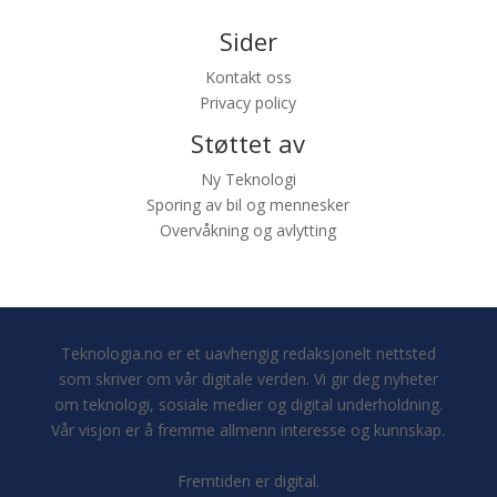
Sider
Kontakt oss
Privacy policy
Støttet av
Ny Teknologi
Sporing av bil og mennesker
Overvåkning og avlytting
Teknologia.no er et uavhengig redaksjonelt nettsted
som skriver om vår digitale verden. Vi gir deg nyheter
om teknologi, sosiale medier og digital underholdning.
Vår visjon er å fremme allmenn interesse og kunnskap.
Fremtiden er digital.