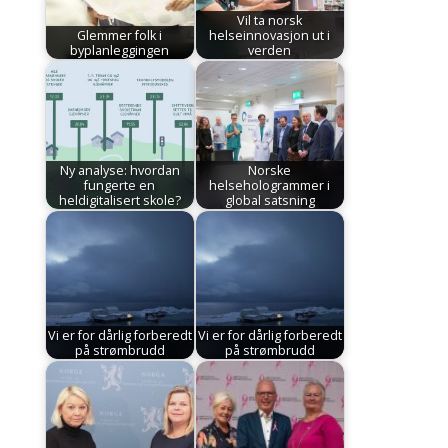
Vil ta norsk
Glemmer folk i
helseinnovasjon ut i
byplanleggingen
verden
Ny analyse: hvordan
Norske
fungerte en
helsehologrammer i
heldigitalisert skole?
global satsning
Vi er for dårlig forberedt
Vi er for dårlig forberedt
på strømbrudd
på strømbrudd