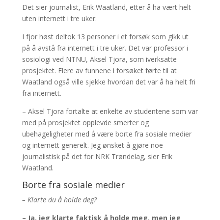
Det sier journalist, Erik Waatland, etter å ha vært helt
uten internett i tre uker.
I fjor høst deltok 13 personer i et forsøk som gikk ut
på å avstå fra internett i tre uker. Det var professor i
sosiologi ved NTNU, Aksel Tjora, som iverksatte
prosjektet. Flere av funnene i forsøket førte til at
Waatland også ville sjekke hvordan det var å ha helt fri
fra internett.
– Aksel Tjora fortalte at enkelte av studentene som var
med på prosjektet opplevde smerter og
ubehageligheter med å være borte fra sosiale medier
og internett generelt. Jeg ønsket å gjøre noe
journalistisk på det for NRK Trøndelag, sier Erik
Waatland.
Borte fra sosiale medier
– Klarte du å holde deg?
– Ja, jeg klarte faktisk å holde meg, men jeg