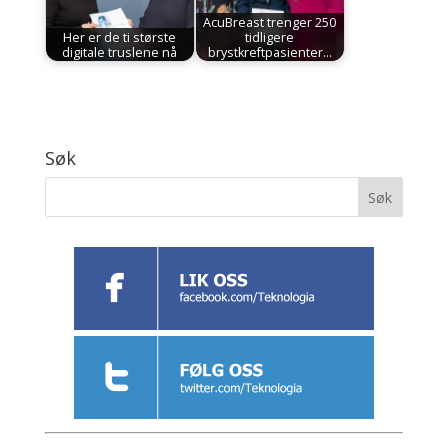
AcuBreast trenger 250
Her er de ti største
tidligere
digitale truslene nå
brystkreftpasienter…
Søk