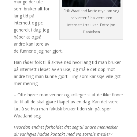
mange der ute
som bruker alt for
Erik Waatland lærte mye om seg
lang tid på
selv etter å ha vært uten
internett og pc
internett i tre uker. Foto: Jon
generelt i dag. Jeg
Danielsen
håper at også
andre kan lære av
de funnene jeg har gjort.
Han råder folk til å skrive ned hvor lang tid man bruker
på internett i løpet av en uke, og måle det opp mot
andre ting man kunne gjort. Ting som kanskje ville gitt
mer mening.
– Ofte hører man venner og kolleger si at de ikke finner
tid til alt de skal gjøre i løpet av en dag. Kan det være
lurt å se hva man faktisk bruker tiden sin på, spør
Waatland seg.
Hvordan endret forholdet ditt seg til andre mennesker
du vanligvis hadde kontakt med via sosiale medier?