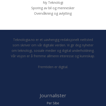
Ny Teknologi
Sporing av bil og mennesker
Overvåkning og avlytting
Teknologia.no er et uavhengig redaksjonelt nettsted
som skriver om vår digitale verden. Vi gir deg nyheter
om teknologi, sosiale medier og digital underholdning.
Vår visjon er å fremme allmenn interesse og kunnskap.
Fremtiden er digital.
Journalister
Per Sibe