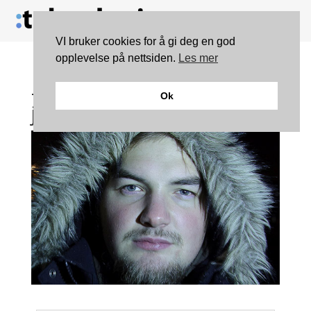
VI bruker cookies for å gi deg en god
opplevelse på nettsiden.
Les mer
– Livskvaliteten økte da
Ok
jeg avstod fra internett