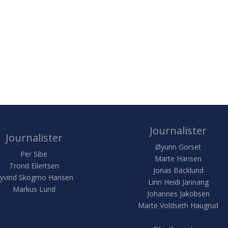
Journalister
Journalister
Øyunn Gorset
Per Sibe
Marte Hansen
Trond Eilertsen
Jonas Bäcklund
yvind Skogmo Hansen
Linn Heidi Jannang
Markus Lund
Johannes Jakobsen
Marte Voldseth Haugrud