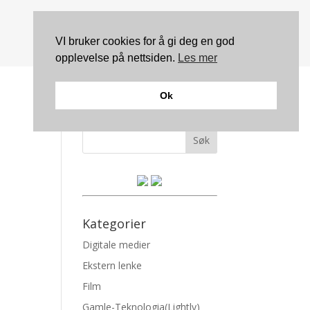
VI bruker cookies for å gi deg en god
opplevelse på nettsiden.
Les mer
Ok
Søk
Kategorier
Digitale medier
Ekstern lenke
Film
Gamle-Teknologia(Lightly)