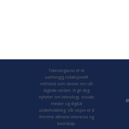
Teknologia.no er et
uavhengig redaksjonelt
nettsted som skriver om vår
digitale verden. Vi gir deg
nyheter om teknologi, sosiale
Ø
medier og digital
underholdning. Vår visjon er å
fremme allmenn interesse og
kunnskap.