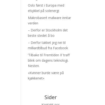
Oslo først i Europa med
elsykkel på solenergi
Makrobasert malware inntar
verden
– Derfor er Stockholm det
beste stedet å bo
– Derfor takket jeg nei til
milliardtilbud fra Facebook
’Tilbake til Fremtiden II’ traff
blink om dagens teknologi.
Nesten.
«Kvinner burde være på
kjøkkenet»
Sider
Kontakt oss