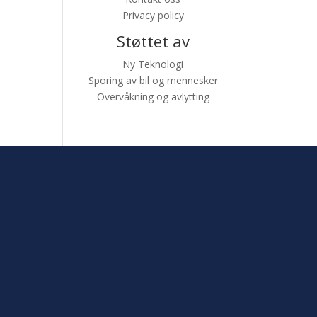
Privacy policy
Støttet av
Ny Teknologi
Sporing av bil og mennesker
Overvåkning og avlytting