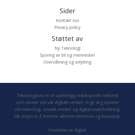
Sider
Kontakt oss
Privacy policy
Støttet av
Ny Teknologi
Sporing av bil og mennesker
Overvåkning og avlytting
Teknologia.no er et uavhengig redaksjonelt nettsted
som skriver om vår digitale verden. Vi gir deg nyheter
om teknologi, sosiale medier og digital underholdning.
Vår visjon er å fremme allmenn interesse og kunnskap.
Fremtiden er digital.