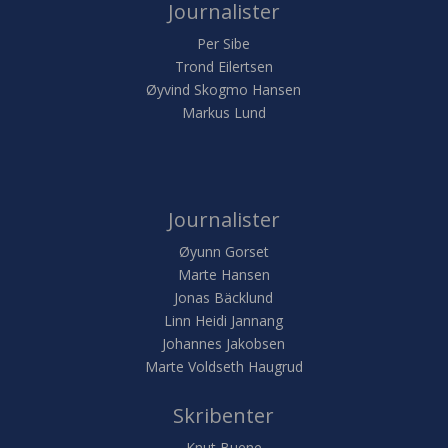
Journalister
Per Sibe
Trond Eilertsen
Øyvind Skogmo Hansen
Markus Lund
Journalister
Øyunn Gorset
Marte Hansen
Jonas Bäcklund
Linn Heidi Jannang
Johannes Jakobsen
Marte Voldseth Haugrud
Skribenter
Knut Buene