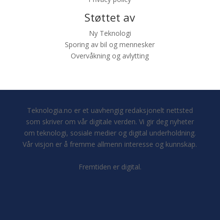
Støttet av
Ny Teknologi
Sporing av bil og mennesker
Overvåkning og avlytting
Teknologia.no er et uavhengig redaksjonelt nettsted
som skriver om vår digitale verden. Vi gir deg nyheter
om teknologi, sosiale medier og digital underholdning.
Vår visjon er å fremme allmenn interesse og kunnskap.
Fremtiden er digital.