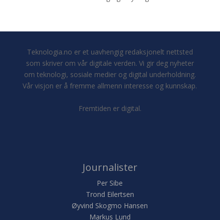
Teknologia.no er et uavhengig redaksjonelt nettsted
som skriver om vår digitale verden. Vi gir deg nyheter
om teknologi, sosiale medier og digital underholdning.
Vår visjon er å fremme allmenn interesse og kunnskap.
Fremtiden er digital.
Journalister
Per Sibe
Trond Eilertsen
Øyvind Skogmo Hansen
Markus Lund