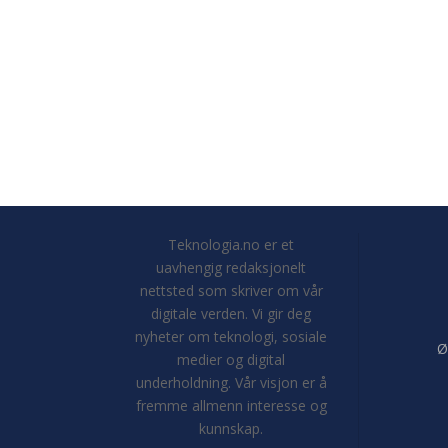
Teknologia.no er et
uavhengig redaksjonelt
nettsted som skriver om vår
digitale verden. Vi gir deg
nyheter om teknologi, sosiale
Ø
medier og digital
underholdning. Vår visjon er å
fremme allmenn interesse og
kunnskap.