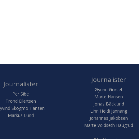
Journalister
Journalister
Øyunn Gorset
Per Sibe
Marte Hansen
Trond Eilertsen
Jonas Bäcklund
yvind Skogmo Hansen
Linn Heidi Jannang
Markus Lund
Johannes Jakobsen
Marte Voldseth Haugrud