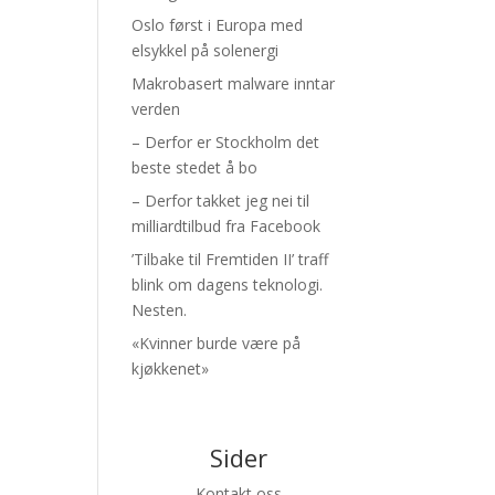
Oslo først i Europa med
elsykkel på solenergi
Makrobasert malware inntar
verden
– Derfor er Stockholm det
beste stedet å bo
– Derfor takket jeg nei til
milliardtilbud fra Facebook
’Tilbake til Fremtiden II’ traff
blink om dagens teknologi.
Nesten.
«Kvinner burde være på
kjøkkenet»
Sider
Kontakt oss