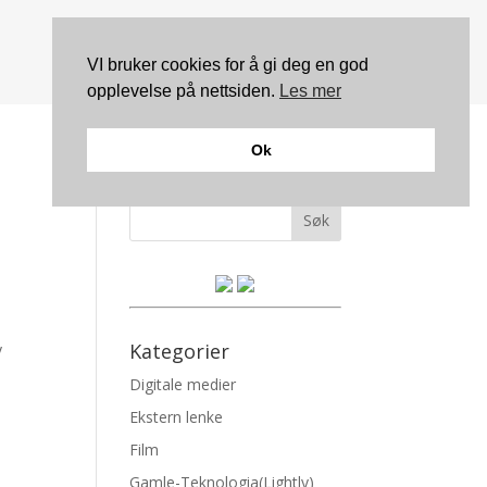
VI bruker cookies for å gi deg en god
opplevelse på nettsiden.
Les mer
Ok
Søk
Kategorier
y
Digitale medier
Ekstern lenke
Film
Gamle-Teknologia(Lightly)