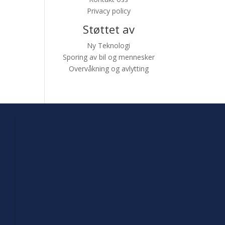
Privacy policy
Støttet av
Ny Teknologi
Sporing av bil og mennesker
Overvåkning og avlytting