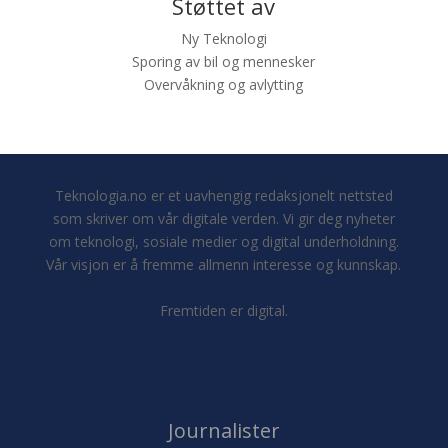
Støttet av
Ny Teknologi
Sporing av bil og mennesker
Overvåkning og avlytting
Teknologia.no er et uavhengig redaksjonelt nettsted
som skriver om vår digitale verden. Vi gir deg nyheter
om teknologi, sosiale medier og digital underholdning.
Vår visjon er å fremme allmenn interesse og kunnskap.
Fremtiden er digital.
Journalister