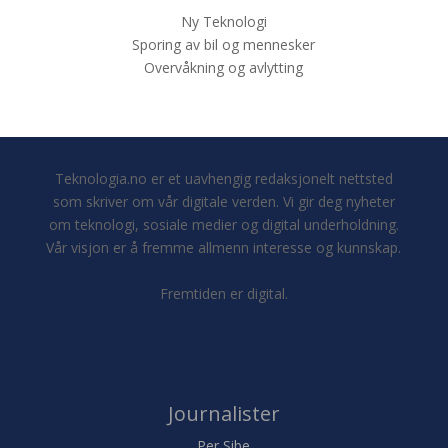
Ny Teknologi
Sporing av bil og mennesker
Overvåkning og avlytting
Teknologia.no er et uavhengig redaksjonelt nettsted
som skriver om vår digitale verden. Vi gir deg nyheter
om teknologi, sosiale medier og digital underholdning.
Vår visjon er å fremme allmenn interesse og kunnskap.
Fremtiden er digital.
Journalister
Per Sibe