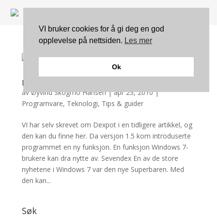
VI bruker cookies for å gi deg en god
opplevelse på nettsiden.
Les mer
Ok
Dexpot enda bedre i Windows 7
av
Øyvind Skogmo Hansen
|
apr 23, 2010
|
Programvare
,
Teknologi
,
Tips & guider
VI har selv skrevet om Dexpot i en tidligere artikkel, og
den kan du finne her. Da versjon 1.5 kom introduserte
programmet en ny funksjon. En funksjon Windows 7-
brukere kan dra nytte av. Sevendex En av de store
nyhetene i Windows 7 var den nye Superbaren. Med
den kan...
Søk