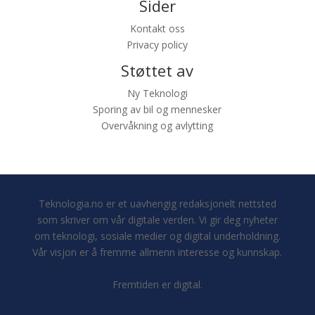
Sider
Kontakt oss
Privacy policy
Støttet av
Ny Teknologi
Sporing av bil og mennesker
Overvåkning og avlytting
Teknologia.no er et uavhengig redaksjonelt nettsted
som skriver om vår digitale verden. Vi gir deg nyheter
om teknologi, sosiale medier og digital underholdning.
Vår visjon er å fremme allmenn interesse og kunnskap.
Fremtiden er digital.