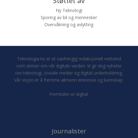
Støttet av
Ny Teknologi
Sporing av bil og mennesker
Overvåkning og avlytting
Teknologia.no er et uavhengig redaksjonelt nettsted
som skriver om vår digitale verden. Vi gir deg nyheter
om teknologi, sosiale medier og digital underholdning.
Vår visjon er å fremme allmenn interesse og kunnskap.
Fremtiden er digital.
Journalister