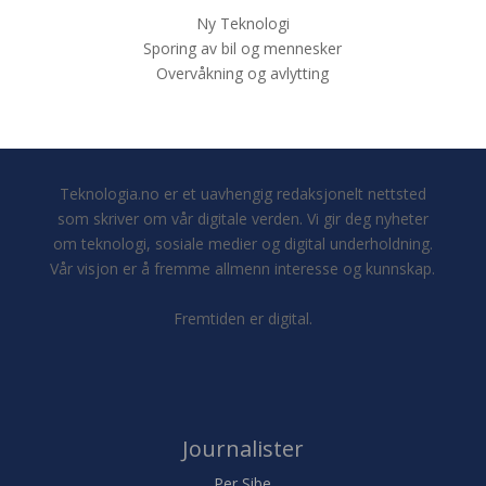
Ny Teknologi
Sporing av bil og mennesker
Overvåkning og avlytting
Teknologia.no er et uavhengig redaksjonelt nettsted
som skriver om vår digitale verden. Vi gir deg nyheter
om teknologi, sosiale medier og digital underholdning.
Vår visjon er å fremme allmenn interesse og kunnskap.
Fremtiden er digital.
Journalister
Per Sibe