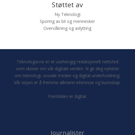
Støttet av
Ny Teknologi
Sporing av bil og mennesker
Overvåkning og avlytting
Teknologia.no er et uavhengig redaksjonelt nettsted
som skriver om vår digitale verden. Vi gir deg nyheter
om teknologi, sosiale medier og digital underholdning.
Vår visjon er å fremme allmenn interesse og kunnskap.
Fremtiden er digital.
Journalister