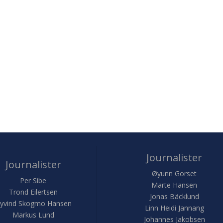
Journalister
Journalister
Øyunn Gorset
Per Sibe
Marte Hansen
Trond Eilertsen
Jonas Bäcklund
yvind Skogmo Hansen
Linn Heidi Jannang
Markus Lund
Johannes Jakobsen