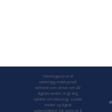
Teknologia.no er et
uavhengig redaksjonelt
nettsted som skriver om vår
digitale verden. Vi gir deg
nyheter om teknologi, sosiale
Ø
medier og digital
underholdning. Vår visjon er å