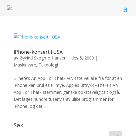
iPhone-konsert i USA
av
Øyvind Skogmo Hansen
|
des 5, 2009
|
Maskinvare
,
Teknologi
«There’s An App For That» Vi visste vel alle fra før at en
iPhone kan brukes til mye. Apples uttrykk «There’s An
App For That» stemmer, ganske bokstavelig talt også.
Det lages hundre tusenvis av ulike programmer for
iPhone, og det...
Søk