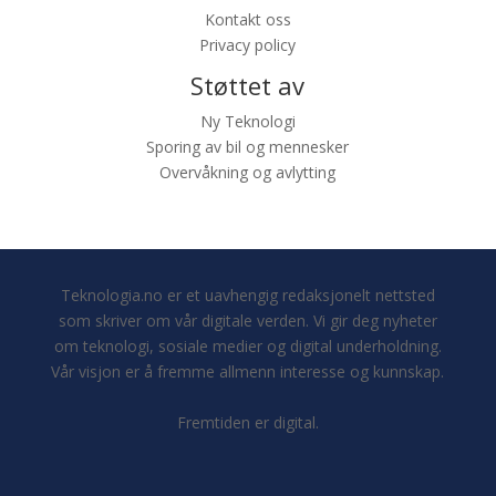
Kontakt oss
Privacy policy
Støttet av
Ny Teknologi
Sporing av bil og mennesker
Overvåkning og avlytting
Teknologia.no er et uavhengig redaksjonelt nettsted
som skriver om vår digitale verden. Vi gir deg nyheter
om teknologi, sosiale medier og digital underholdning.
Vår visjon er å fremme allmenn interesse og kunnskap.
Fremtiden er digital.