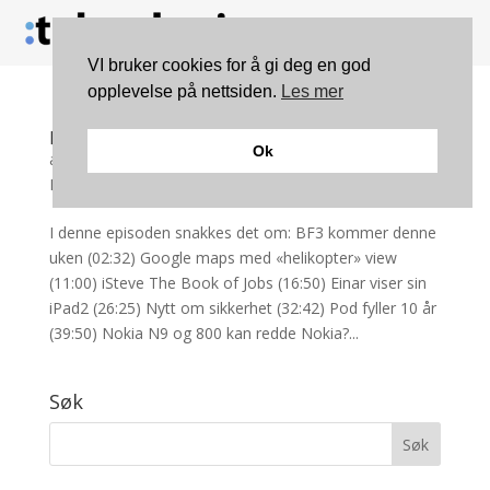
VI bruker cookies for å gi deg en god
opplevelse på nettsiden.
Les mer
Dataprat #52
Ok
av
Øyvind Skogmo Hansen
|
okt 25, 2011
|
gammel-
Podcast-kategori
I denne episoden snakkes det om: BF3 kommer denne
uken (02:32) Google maps med «helikopter» view
(11:00) iSteve The Book of Jobs (16:50) Einar viser sin
iPad2 (26:25) Nytt om sikkerhet (32:42) Pod fyller 10 år
(39:50) Nokia N9 og 800 kan redde Nokia?...
Søk