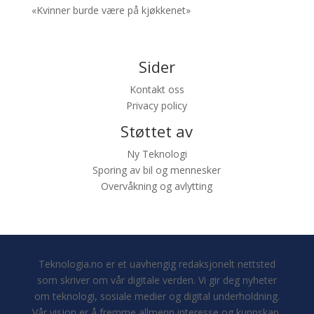
«Kvinner burde være på kjøkkenet»
Sider
Kontakt oss
Privacy policy
Støttet av
Ny Teknologi
Sporing av bil og mennesker
Overvåkning og avlytting
Teknologia.no er et uavhengig redaksjonelt nettsted
som skriver om vår digitale verden. Vi gir deg nyheter
om teknologi, sosiale medier og digital underholdning.
Vår visjon er å fremme allmenn interesse og kunnskap.