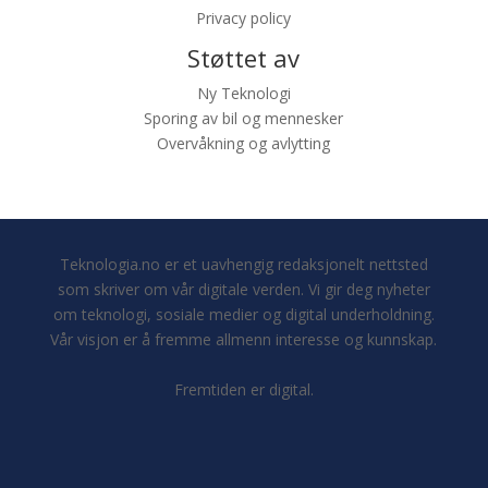
Privacy policy
Støttet av
Ny Teknologi
Sporing av bil og mennesker
Overvåkning og avlytting
Teknologia.no er et uavhengig redaksjonelt nettsted
som skriver om vår digitale verden. Vi gir deg nyheter
om teknologi, sosiale medier og digital underholdning.
Vår visjon er å fremme allmenn interesse og kunnskap.
Fremtiden er digital.