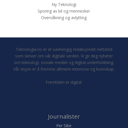
Ny Teknologi
Sporing av bil og mennesker
Overvåkning og avlytting
Teknologia.no er et uavhengig redaksjonelt nettsted
som skriver om vår digitale verden. Vi gir deg nyheter
om teknologi, sosiale medier og digital underholdning.
Vår visjon er å fremme allmenn interesse og kunnskap.
Fremtiden er digital.
Journalister
Per Sibe