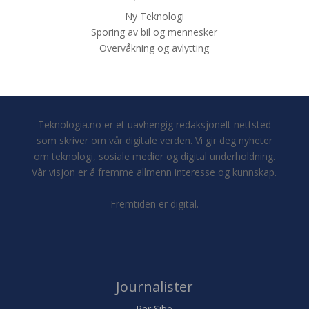
Ny Teknologi
Sporing av bil og mennesker
Overvåkning og avlytting
Teknologia.no er et uavhengig redaksjonelt nettsted
som skriver om vår digitale verden. Vi gir deg nyheter
om teknologi, sosiale medier og digital underholdning.
Vår visjon er å fremme allmenn interesse og kunnskap.
Fremtiden er digital.
Journalister
Per Sibe