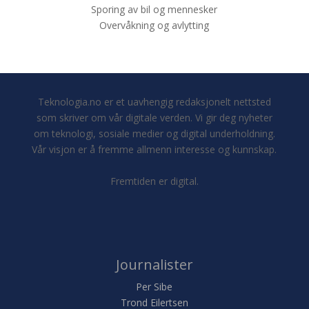
Sporing av bil og mennesker
Overvåkning og avlytting
Teknologia.no er et uavhengig redaksjonelt nettsted
som skriver om vår digitale verden. Vi gir deg nyheter
om teknologi, sosiale medier og digital underholdning.
Vår visjon er å fremme allmenn interesse og kunnskap.
Fremtiden er digital.
Journalister
Per Sibe
Trond Eilertsen