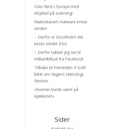
Oslo først i Europa med
elsykkel på solenergi
Makrobasert malware inntar
verden
– Derfor er Stockholm det
beste stedet å bo
– Derfor takket jeg nei til
milliardtilbud fra Facebook
’Tilbake til Fremtiden II’ traff
blink om dagens teknologi.
Nesten.
«Kvinner burde være på
kjøkkenet»
Sider
Kontakt oss