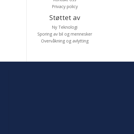
Privacy policy
Støttet av
Ny Teknologi
Sporing av bil og mennesker
Overvåkning og avlytting