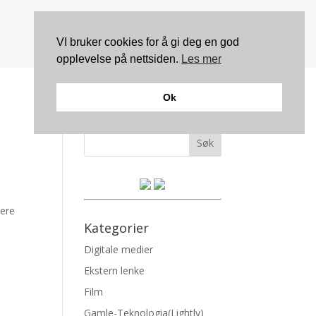
VI bruker cookies for å gi deg en god
opplevelse på nettsiden.
Les mer
Ok
Søk
nere
Kategorier
.
Digitale medier
Ekstern lenke
Film
Gamle-Teknologia(Lightly)