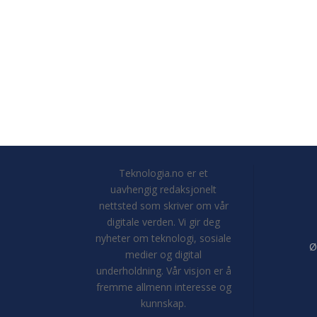
Teknologia.no er et
uavhengig redaksjonelt
nettsted som skriver om vår
digitale verden. Vi gir deg
nyheter om teknologi, sosiale
Ø
medier og digital
underholdning. Vår visjon er å
fremme allmenn interesse og
kunnskap.