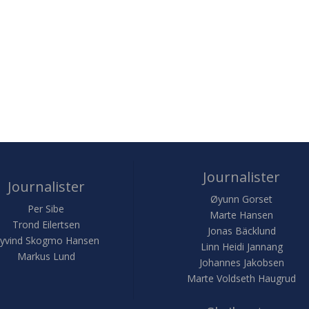
Journalister
Journalister
Øyunn Gorset
Per Sibe
Marte Hansen
Trond Eilertsen
Jonas Bäcklund
yvind Skogmo Hansen
Linn Heidi Jannang
Markus Lund
Johannes Jakobsen
Marte Voldseth Haugrud