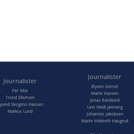
Journalister
Journalister
Øyunn Gorset
Per Sibe
Marte Hansen
Trond Eilertsen
Jonas Bäcklund
yvind Skogmo Hansen
Linn Heidi Jannang
Markus Lund
Johannes Jakobsen
Marte Voldseth Haugrud