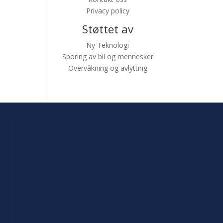
Privacy policy
Støttet av
Ny Teknologi
Sporing av bil og mennesker
Overvåkning og avlytting