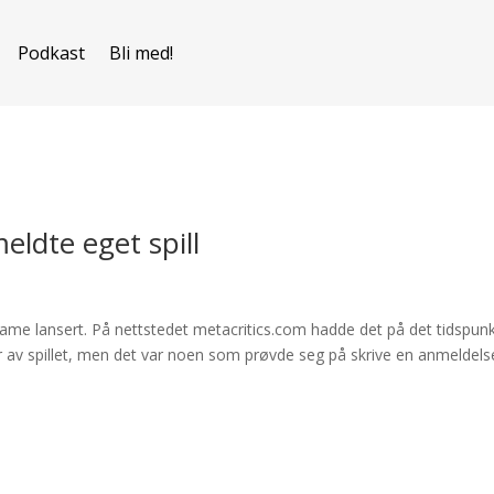
Podkast
Bli med!
eldte eget spill
l
e game lansert. På nettstedet metacritics.com hadde det på det tidspun
 av spillet, men det var noen som prøvde seg på skrive en anmeldels