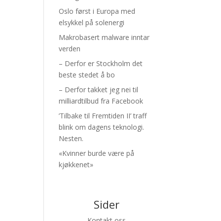
Oslo først i Europa med
elsykkel på solenergi
Makrobasert malware inntar
verden
– Derfor er Stockholm det
beste stedet å bo
– Derfor takket jeg nei til
milliardtilbud fra Facebook
’Tilbake til Fremtiden II’ traff
blink om dagens teknologi.
Nesten.
«Kvinner burde være på
kjøkkenet»
Sider
Kontakt oss