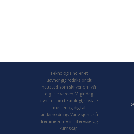
Teknologia.no er et
uavhengig redaksjonelt
nettsted som skriver om vår
digitale verden. Vi gir deg
nyheter om teknologi, sosiale
Ø
medier og digital
underholdning. Vår visjon er å
fremme allmenn interesse og
kunnskap.