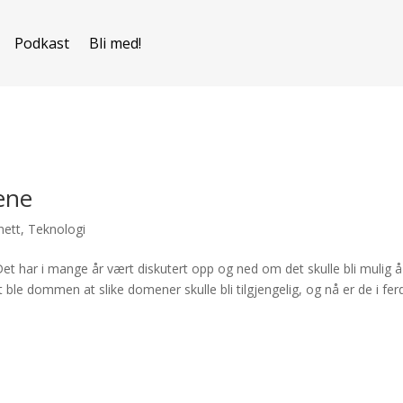
Podkast
Bli med!
ene
nett
,
Teknologi
et har i mange år vært diskutert opp og ned om det skulle bli mulig å
t ble dommen at slike domener skulle bli tilgjengelig, og nå er de i fer