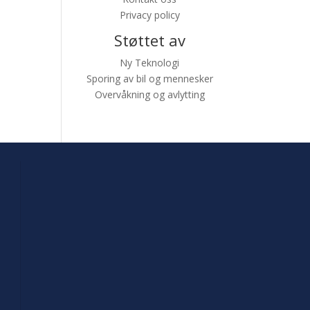
Privacy policy
Støttet av
Ny Teknologi
Sporing av bil og mennesker
Overvåkning og avlytting