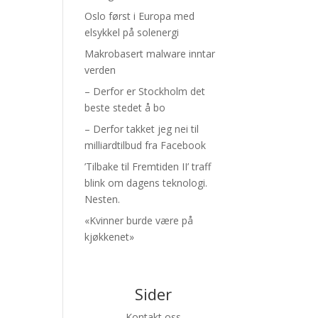
Oslo først i Europa med
elsykkel på solenergi
Makrobasert malware inntar
verden
– Derfor er Stockholm det
beste stedet å bo
– Derfor takket jeg nei til
milliardtilbud fra Facebook
’Tilbake til Fremtiden II’ traff
blink om dagens teknologi.
Nesten.
«Kvinner burde være på
kjøkkenet»
Sider
Kontakt oss