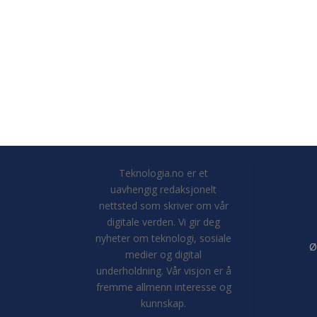
Teknologia.no er et
uavhengig redaksjonelt
nettsted som skriver om vår
digitale verden. Vi gir deg
nyheter om teknologi, sosiale
Ø
medier og digital
underholdning. Vår visjon er å
fremme allmenn interesse og
kunnskap.