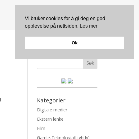
VI bruker cookies for å gi deg en god
opplevelse på nettsiden.
Les mer
Ok
Søk
Kategorier
d
Digitale medier
Ekstern lenke
Film
Gamle-Teknologia(Lightly)