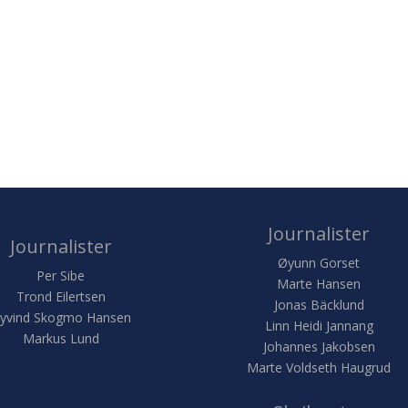
Journalister
Journalister
Øyunn Gorset
Per Sibe
Marte Hansen
Trond Eilertsen
Jonas Bäcklund
yvind Skogmo Hansen
Linn Heidi Jannang
Markus Lund
Johannes Jakobsen
Marte Voldseth Haugrud