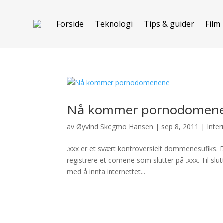
Forside
Teknologi
Tips & guider
Film
Nå kommer pornodomen
av
Øyvind Skogmo Hansen
|
sep 8, 2011
|
Inter
.xxx er et svært kontroversielt dommenesufiks. D
registrere et domene som slutter på .xxx. Til slut
med å innta internettet...