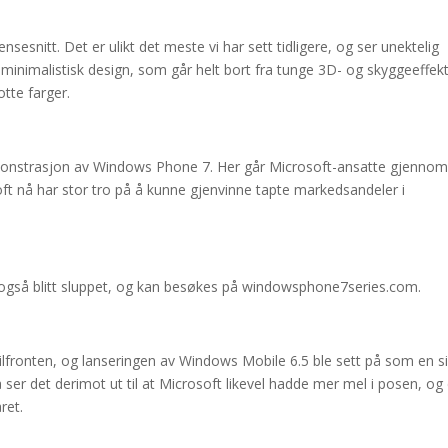
nsesnitt. Det er ulikt det meste vi har sett tidligere, og ser unektelig
 minimalistisk design, som går helt bort fra tunge 3D- og skyggeeffekt
otte farger.
monstrasjon av Windows Phone 7. Her går Microsoft-ansatte gjenno
soft nå har stor tro på å kunne gjenvinne tapte markedsandeler i
ar også blitt sluppet, og kan besøkes på windowsphone7series.com.
ilfronten, og lanseringen av Windows Mobile 6.5 ble sett på som en s
ser det derimot ut til at Microsoft likevel hadde mer mel i posen, og
ret.