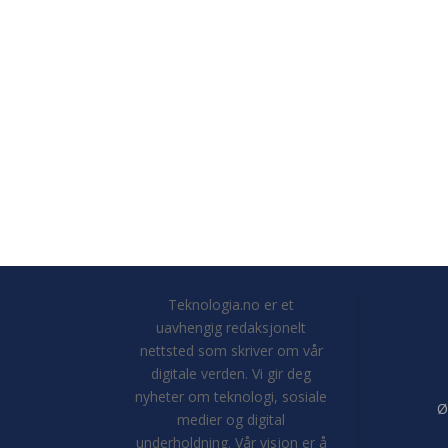
Teknologia.no er et
uavhengig redaksjonelt
nettsted som skriver om vår
digitale verden. Vi gir deg
nyheter om teknologi, sosiale
Ø
medier og digital
underholdning. Vår visjon er å