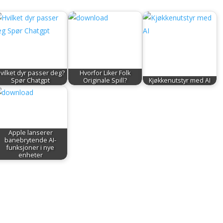
vilket dyr passer deg?
Hvorfor Liker Folk
Spør Chatgpt
Originale Spill?
Kjøkkenutstyr med AI
Apple lanserer
banebrytende AI-
funksjoner i nye
enheter