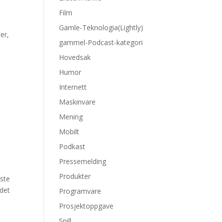
Film
Gamle-Teknologia(Lightly)
er,
gammel-Podcast-kategori
Hovedsak
Humor
m
Internett
Maskinvare
Mening
Mobilt
Podkast
Pressemelding
Produkter
iste
 det
Programvare
Prosjektoppgave
Spill