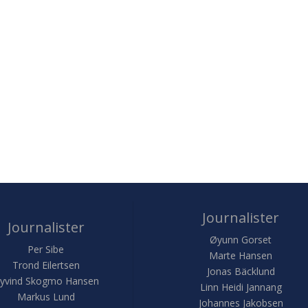
Journalister
Journalister
Øyunn Gorset
Per Sibe
Marte Hansen
Trond Eilertsen
Jonas Bäcklund
yvind Skogmo Hansen
Linn Heidi Jannang
Markus Lund
Johannes Jakobsen