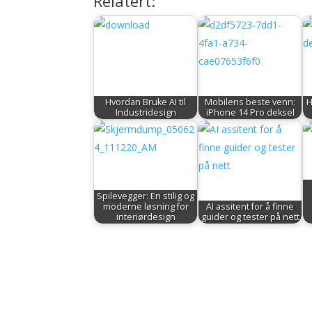
Relatert:
Hvordan Bruke AI til
Mobilens beste venn:
H
Industridesign
iPhone 14 Pro deksel
Spilevegger: En stilig og
moderne løsning for
AI assitent for å finne
interiørdesign
guider og tester på nett