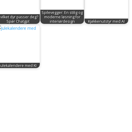
Spilevegger: En stilig og
vilket dyr passer deg?
moderne løsning for
Spør Chatgpt
interiørdesign
Kjøkkenutstyr med AI
Julekalendere med KI