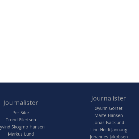
Journalister
Journalister
Øyunn Gorset
Per Sibe
Marte Hansen
Trond Eilertsen
Jonas Bäcklund
yvind Skogmo Hansen
Linn Heidi Jannang
Markus Lund
Johannes Jakobsen