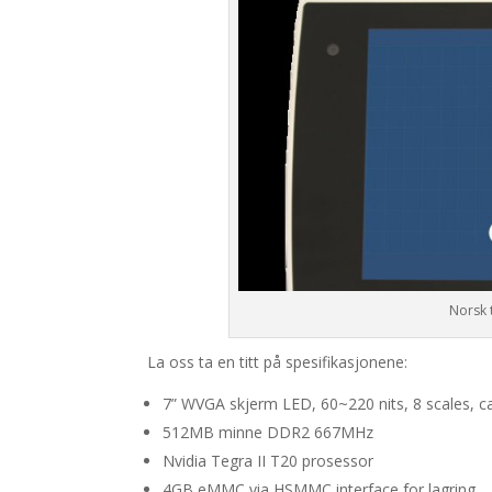
Norsk 
La oss ta en titt på spesifikasjonene:
7” WVGA skjerm LED, 60~220 nits, 8 scales, ca
512MB minne DDR2 667MHz
Nvidia Tegra II T20 prosessor
4GB eMMC via HSMMC interface for lagring