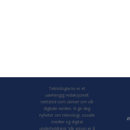
Teknologia.no er et
uavhengig redaksjonelt
nettsted som skriver om vår
digitale verden. Vi gir deg
nyheter om teknologi, sosiale
Ø
medier og digital
underholdning. Vår visjon er å