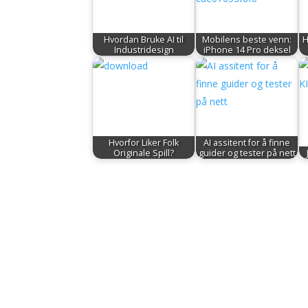
Hvordan Bruke AI til
Mobilens beste venn:
H
Industridesign
iPhone 14 Pro deksel
Hvorfor Liker Folk
AI assitent for å finne
Originale Spill?
guider og tester på nett