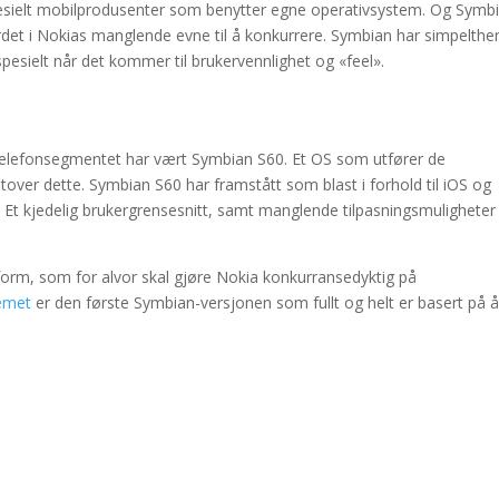
spesielt mobilprodusenter som benytter egne operativsystem. Og Symb
det i Nokias manglende evne til å konkurrere. Symbian har simpelthe
sielt når det kommer til brukervennlighet og «feel».
telefonsegmentet har vært Symbian S60. Et OS som utfører de
over dette. Symbian S60 har framstått som blast i forhold til iOS og
 Et kjedelig brukergrensesnitt, samt manglende tilpasningsmuligheter
tform, som for alvor skal gjøre Nokia konkurransedyktig på
emet
er den første Symbian-versjonen som fullt og helt er basert på 