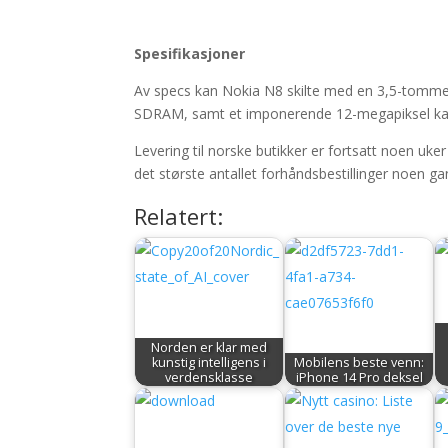
Spesifikasjoner
Av specs kan Nokia N8 skilte med en 3,5-tomm
SDRAM, samt et imponerende 12-megapiksel kam
Levering til norske butikker er fortsatt noen uke
det største antallet forhåndsbestillinger noen g
Relatert:
Norden er klar med
kunstig intelligens i
Mobilens beste venn:
verdensklasse
iPhone 14 Pro deksel