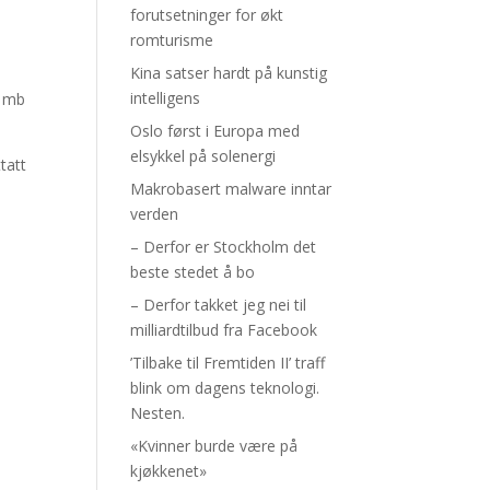
forutsetninger for økt
romturisme
Kina satser hardt på kunstig
intelligens
6 mb
Oslo først i Europa med
elsykkel på solenergi
tatt
Makrobasert malware inntar
verden
– Derfor er Stockholm det
beste stedet å bo
– Derfor takket jeg nei til
milliardtilbud fra Facebook
’Tilbake til Fremtiden II’ traff
blink om dagens teknologi.
Nesten.
«Kvinner burde være på
kjøkkenet»