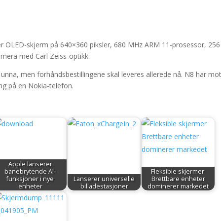
er OLED-skjerm på 640×360 piksler, 680 MHz ARM 11-prosessor, 25
era med Carl Zeiss-optikk.
r unna, men forhåndsbestillingene skal leveres allerede nå. N8 har mot
ang på en Nokia-telefon.
Apple lanserer
banebrytende AI-
Fleksible skjermer:
funksjoner i nye
Lanserer universelle
Brettbare enheter
enheter
billadestasjoner
dominerer markedet