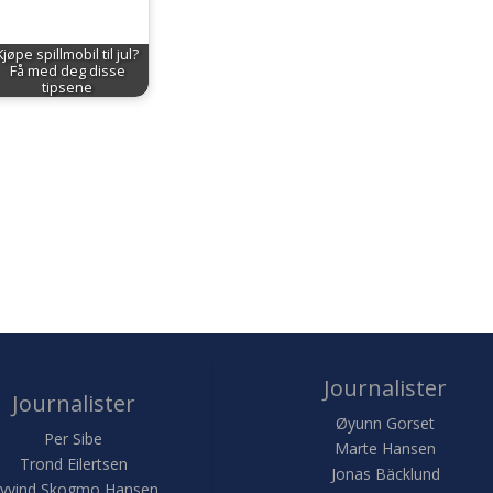
Kjøpe spillmobil til jul?
Få med deg disse
tipsene
Journalister
Journalister
Øyunn Gorset
Per Sibe
Marte Hansen
Trond Eilertsen
Jonas Bäcklund
yvind Skogmo Hansen