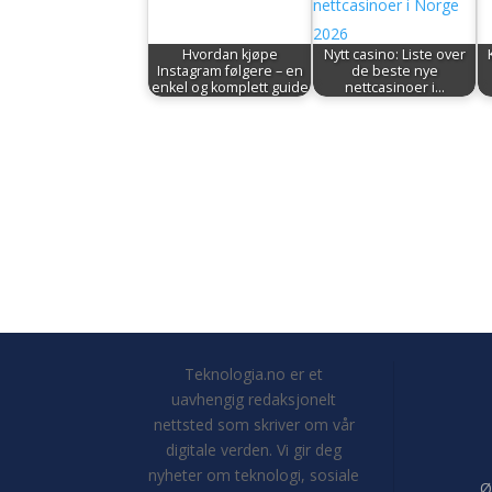
Hvordan kjøpe
Nytt casino: Liste over
Instagram følgere – en
de beste nye
enkel og komplett guide
nettcasinoer i…
Teknologia.no er et
uavhengig redaksjonelt
nettsted som skriver om vår
digitale verden. Vi gir deg
nyheter om teknologi, sosiale
Ø