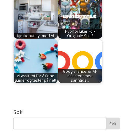
Hvorfor Liker Folk
Kjøkkenutstyr med AI
Originale Spill?
Google lanserer AI-
AI assitent for å finne
assistent med
guider og tester på nett
sanntids…
Søk