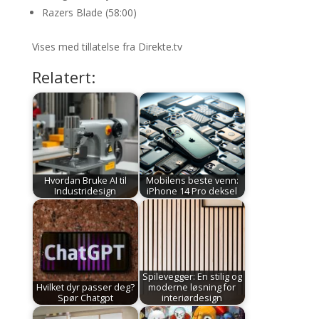
Razers Blade (58:00)
Vises med tillatelse fra Direkte.tv
Relatert:
Hvordan Bruke AI til
Mobilens beste venn:
Industridesign
iPhone 14 Pro deksel
Spilevegger: En stilig og
Hvilket dyr passer deg?
moderne løsning for
Spør Chatgpt
interiørdesign