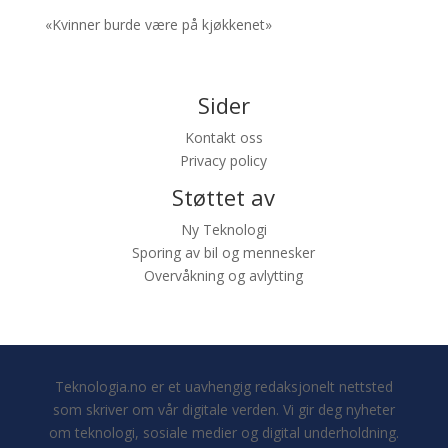
«Kvinner burde være på kjøkkenet»
Sider
Kontakt oss
Privacy policy
Støttet av
Ny Teknologi
Sporing av bil og mennesker
Overvåkning og avlytting
Teknologia.no er et uavhengig redaksjonelt nettsted
som skriver om vår digitale verden. Vi gir deg nyheter
om teknologi, sosiale medier og digital underholdning.