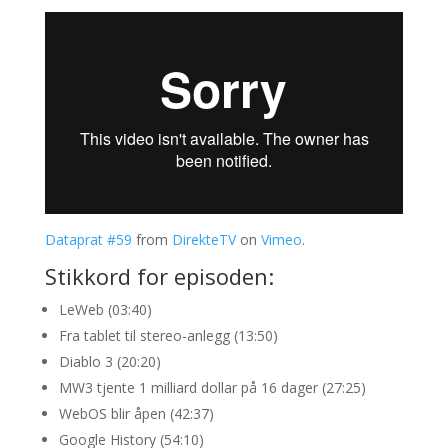
Dataprat #59
from
DirekteTV
on
Vimeo
.
Stikkord for episoden:
LeWeb (03:40)
Fra tablet til stereo-anlegg (13:50)
Diablo 3 (20:20)
MW3 tjente 1 milliard dollar på 16 dager (27:25)
WebOS blir åpen (42:37)
Google History (54:10)