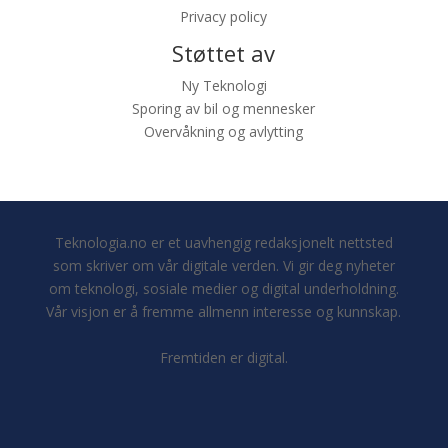
Privacy policy
Støttet av
Ny Teknologi
Sporing av bil og mennesker
Overvåkning og avlytting
Teknologia.no er et uavhengig redaksjonelt nettsted
som skriver om vår digitale verden. Vi gir deg nyheter
om teknologi, sosiale medier og digital underholdning.
Vår visjon er å fremme allmenn interesse og kunnskap.
Fremtiden er digital.