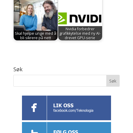
Nvidia forbedrer
Skal hjelpe unge med å
grafikkytelse med ny AI-
bli sikrere på nett
drevet GPU-serie
Søk