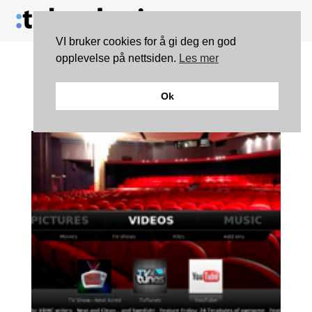
VI bruker cookies for å gi deg en god
opplevelse på nettsiden.
Les mer
Populært mediasenter i
Ok
ny versjon