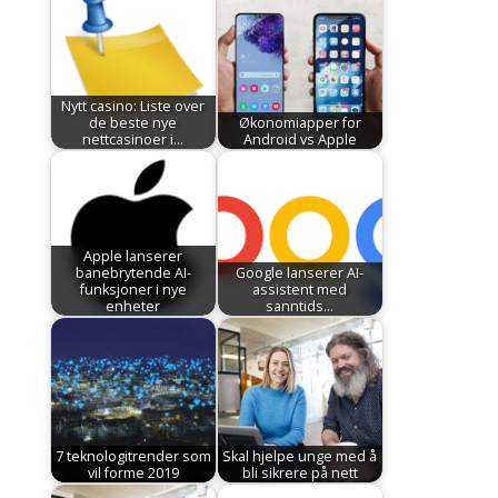
Nytt casino: Liste over
de beste nye
Økonomiapper for
nettcasinoer i…
Android vs Apple
Apple lanserer
banebrytende AI-
Google lanserer AI-
funksjoner i nye
assistent med
enheter
sanntids…
7 teknologitrender som
Skal hjelpe unge med å
vil forme 2019
bli sikrere på nett