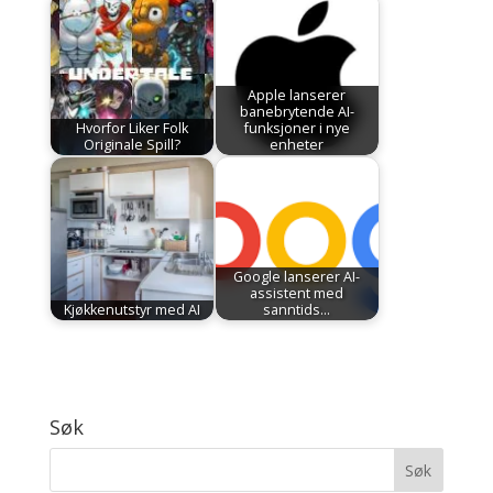
Apple lanserer
banebrytende AI-
Hvorfor Liker Folk
funksjoner i nye
Originale Spill?
enheter
Google lanserer AI-
assistent med
Kjøkkenutstyr med AI
sanntids…
Søk