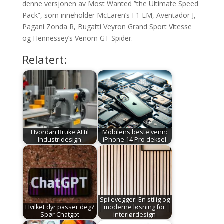
denne versjonen av Most Wanted ”the Ultimate Speed
Pack”, som inneholder McLaren’s F1 LM, Aventador J,
Pagani Zonda R, Bugatti Veyron Grand Sport Vitesse
og Hennessey’s Venom GT Spider.
Relatert:
Hvordan Bruke AI til
Mobilens beste venn:
Industridesign
iPhone 14 Pro deksel
Spilevegger: En stilig og
Hvilket dyr passer deg?
moderne løsning for
Spør Chatgpt
interiørdesign