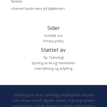
Nesten.
«Kvinner burde være på kjøkkenet»
Sider
Kontakt oss
Privacy policy
Støttet av
Ny Teknologi
Sporing av bil og mennesker
Overvåkning og avlytting
Teknologia.no er et uavhengig redaksjonelt nettsted
som skriver om vår digitale verden. Vi gir deg nyheter
om teknologi, sosiale medier og digital underholdning.