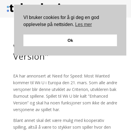
VI bruker cookies for å gi deg en god
opplevelse på nettsiden.
Les mer
Need for Speed: Most
Ok
Wanted "Enhanced
Version"
EA har annonsert at Need for Speed: Most Wanted
kommer til Wii U i Europa den 21. mars. Som alle andre
versjoner blir denne utviklet av Criterion, utvikleren bak
Burnout spillene. Spillet til Wii U blir kalt ”Enhanced
Version” og skal ha noen funksjoner som ikke de andre
versjonene av spillet har.
Blant annet skal det være mulig med kooperativ
spilling, altså å være to stykker som spiller hvor den