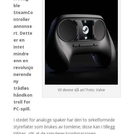
ble
SteamCo
ntroller
annonse
rt. Dette
er en
intet
mindre
enn en
revolusjo
nerende
ny
trådløs
Vil denne slå an? Foto: Valve
håndkon
troll for
PC-spill.
I stedet for analoge spaker har den to sirkelformede
styreflater som brukes av tomlene; disse kan i tillegg
klikkes, slik at de simulerer kombinasjonen