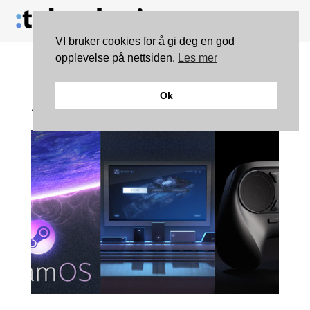
VI bruker cookies for å gi deg en god
opplevelse på nettsiden.
Les mer
Oppsiktsvekkende
Ok
trekløver fra Valve