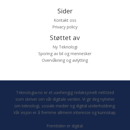
Sider
Kontakt oss
Privacy policy
Støttet av
Ny Teknologi
Sporing av bil og mennesker
Overvåkning og avlytting
Teknologia.no er et uavhengig redaksjonelt nettsted
som skriver om vår digitale verden. Vi gir deg nyheter
om teknologi, sosiale medier og digital underholdning.
Vår visjon er å fremme allmenn interesse og kunnskap.
Fremtiden er digital.