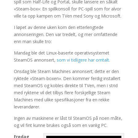
spill som Half-Life og Portal, skulle lansere en såkalt
«Steam-box»: En spillkonsoll for PC-spill som for alvor
ville ta opp kampen om TVen med Sony og Microsoft.
I løpet av denne uken kom den etterlengtede
annonseringen. Den var tredelt, og mer omfattende
enn man skulle tro:
Mandag ble det Linux-baserte operativsystemet
SteamOS annonsert,
som vi tidligere har omtalt
.
Onsdag ble Steam Machines annonsert; dette er den
ryktede «Steam-boxen». Den kommer ferdig installert
med SteamOS og kobles direkte til TVen, men i strid
med ryktene vil det tilbys flere forskjellige Steam
Machines med ulike spesifikasjoner fra en rekke
leverandører.
Ingen av maskinene er låst til SteamOS på noen måte,
og vil fint kunne brukes også som en vanlig PC.
Fredag