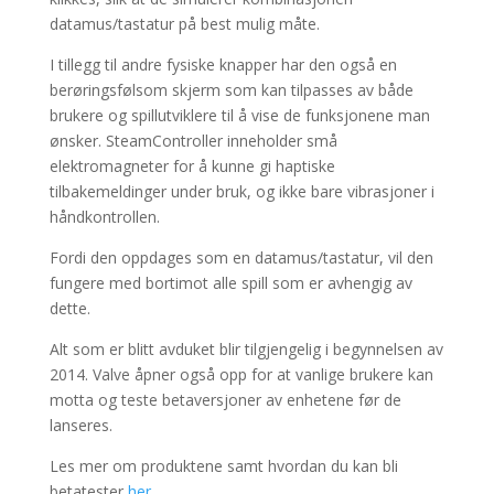
datamus/tastatur på best mulig måte.
I tillegg til andre fysiske knapper har den også en
berøringsfølsom skjerm som kan tilpasses av både
brukere og spillutviklere til å vise de funksjonene man
ønsker. SteamController inneholder små
elektromagneter for å kunne gi haptiske
tilbakemeldinger under bruk, og ikke bare vibrasjoner i
håndkontrollen.
Fordi den oppdages som en datamus/tastatur, vil den
fungere med bortimot alle spill som er avhengig av
dette.
Alt som er blitt avduket blir tilgjengelig i begynnelsen av
2014. Valve åpner også opp for at vanlige brukere kan
motta og teste betaversjoner av enhetene før de
lanseres.
Les mer om produktene samt hvordan du kan bli
betatester
her
.