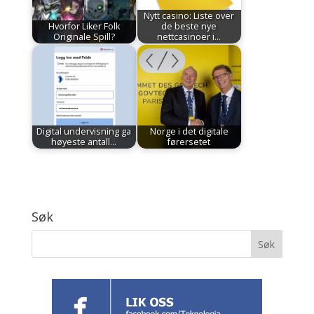
Nytt casino: Liste over
Hvorfor Liker Folk
de beste nye
Originale Spill?
nettcasinoer i…
Digital undervisning ga
Norge i det digitale
høyeste antall…
førersetet
Søk