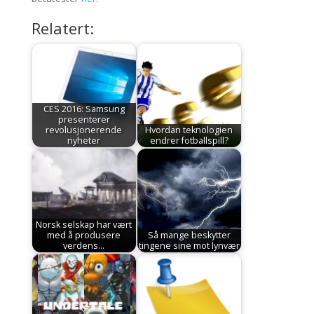
Relatert:
CES 2016: Samsung
presenterer
revolusjonerende
Hvordan teknologien
nyheter
endrer fotballspill?
Norsk selskap har vært
med å produsere
Så mange beskytter
verdens…
tingene sine mot lynvær