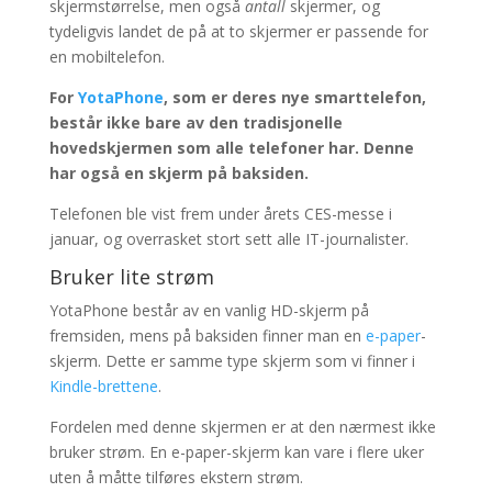
skjermstørrelse, men også
antall
skjermer, og
tydeligvis landet de på at to skjermer er passende for
en mobiltelefon.
For
YotaPhone
, som er deres nye smarttelefon,
består ikke bare av den tradisjonelle
hovedskjermen som alle telefoner har. Denne
har også en skjerm på baksiden.
Telefonen ble vist frem under årets CES-messe i
januar, og overrasket stort sett alle IT-journalister.
Bruker lite strøm
YotaPhone består av en vanlig HD-skjerm på
fremsiden, mens på baksiden finner man en
e-paper
-
skjerm. Dette er samme type skjerm som vi finner i
Kindle-brettene
.
Fordelen med denne skjermen er at den nærmest ikke
bruker strøm. En e-paper-skjerm kan vare i flere uker
uten å måtte tilføres ekstern strøm.