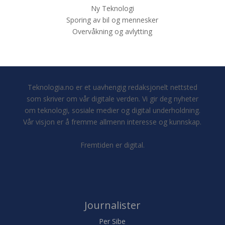
Ny Teknologi
Sporing av bil og mennesker
Overvåkning og avlytting
Teknologia.no er et uavhengig redaksjonelt nettsted
som skriver om vår digitale verden. Vi gir deg nyheter
om teknologi, sosiale medier og digital underholdning.
Vår visjon er å fremme allmenn interesse og kunnskap.
Fremtiden er digital.
Journalister
Per Sibe