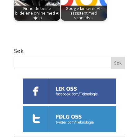
Finne de beste
Google lanserer AI-
bildelene online med AI
assistent med
hjelp
sanntids…
Søk