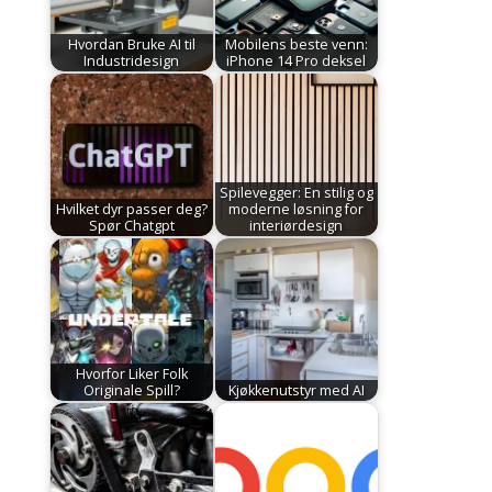
Hvordan Bruke AI til
Mobilens beste venn:
Industridesign
iPhone 14 Pro deksel
Spilevegger: En stilig og
Hvilket dyr passer deg?
moderne løsning for
Spør Chatgpt
interiørdesign
Hvorfor Liker Folk
Originale Spill?
Kjøkkenutstyr med AI