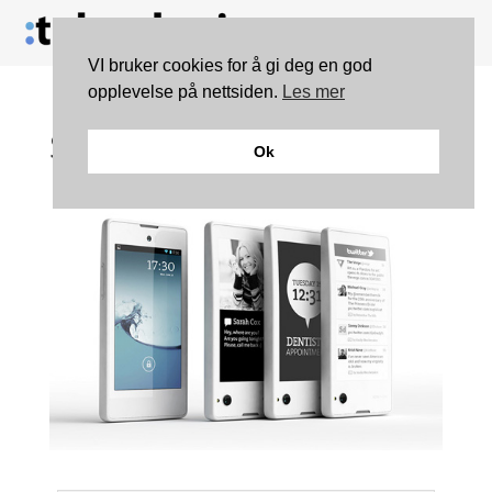
VI bruker cookies for å gi deg en god
opplevelse på nettsiden.
Les mer
Slik har du aldri sett en
Ok
mobiltelefon før