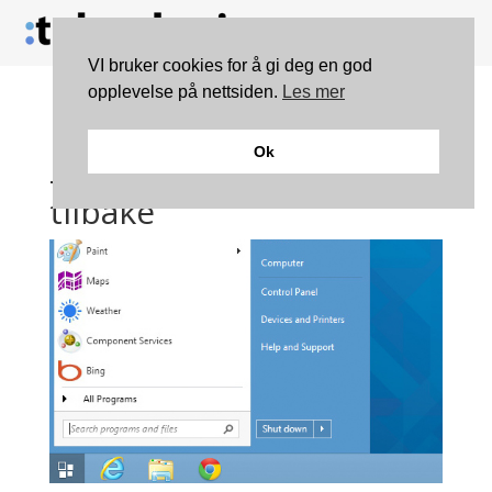
VI bruker cookies for å gi deg en god
opplevelse på nettsiden.
Les mer
Kjent Microsoft-blogger:
Ok
– Startmenyen kommer
tilbake