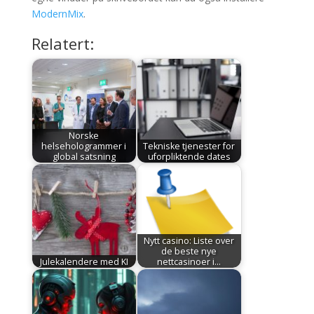
ModernMix
.
Relatert:
Norske
helsehologrammer i
Tekniske tjenester for
global satsning
uforpliktende dates
Nytt casino: Liste over
de beste nye
Julekalendere med KI
nettcasinoer i…