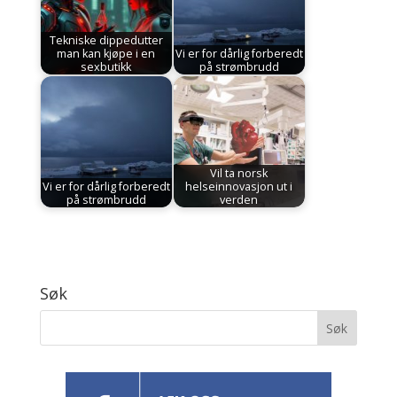
Tekniske dippedutter
man kan kjøpe i en
Vi er for dårlig forberedt
sexbutikk
på strømbrudd
Vil ta norsk
Vi er for dårlig forberedt
helseinnovasjon ut i
på strømbrudd
verden
Søk