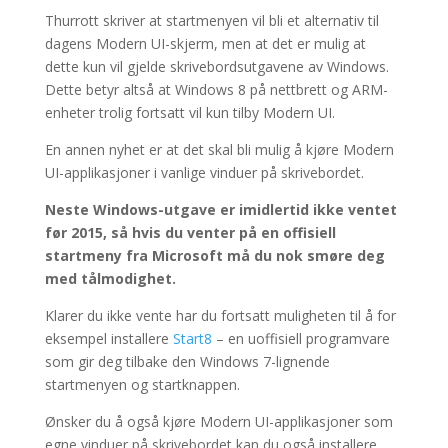
Thurrott skriver at startmenyen vil bli et alternativ til
dagens Modern UI-skjerm, men at det er mulig at
dette kun vil gjelde skrivebordsutgavene av Windows.
Dette betyr altså at Windows 8 på nettbrett og ARM-
enheter trolig fortsatt vil kun tilby Modern UI.
En annen nyhet er at det skal bli mulig å kjøre Modern
UI-applikasjoner i vanlige vinduer på skrivebordet.
Neste Windows-utgave er imidlertid ikke ventet
før 2015, så hvis du venter på en offisiell
startmeny fra Microsoft må du nok smøre deg
med tålmodighet.
Klarer du ikke vente har du fortsatt muligheten til å for
eksempel installere
Start8
– en uoffisiell programvare
som gir deg tilbake den Windows 7-lignende
startmenyen og startknappen.
Ønsker du å også kjøre Modern UI-applikasjoner som
egne vinduer på skrivebordet kan du også installere