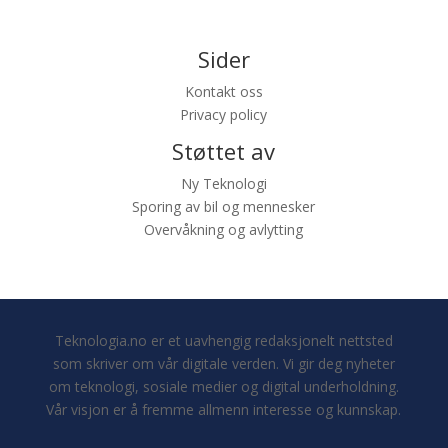
Sider
Kontakt oss
Privacy policy
Støttet av
Ny Teknologi
Sporing av bil og mennesker
Overvåkning og avlytting
Teknologia.no er et uavhengig redaksjonelt nettsted
som skriver om vår digitale verden. Vi gir deg nyheter
om teknologi, sosiale medier og digital underholdning.
Vår visjon er å fremme allmenn interesse og kunnskap.