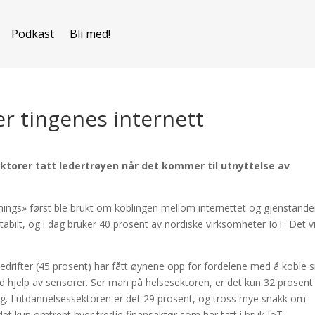
Podkast
Bli med!
er tingenes internett
ektorer tatt ledertrøyen når det kommer til utnyttelse av
hings» først ble brukt om koblingen mellom internettet og gjenstander
tabilt, og i dag bruker 40 prosent av nordiske virksomheter IoT. Det v
bedrifter (45 prosent) har fått øynene opp for fordelene med å koble s
 hjelp av sensorer. Ser man på helsesektoren, er det kun 32 prosent
. I utdannelsessektoren er det 29 prosent, og tross mye snakk om
et kun omtrent hver tredje finansaktør som har tatt i bruk IoT.