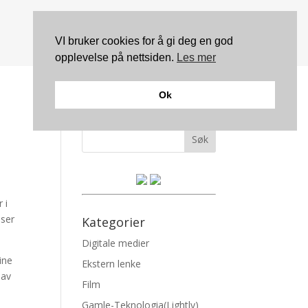
VI bruker cookies for å gi deg en god
opplevelse på nettsiden.
Les mer
Ok
Søk
 i
iser
Kategorier
Digitale medier
ine
Ekstern lenke
 av
Film
Gamle-Teknologia(Lightly)