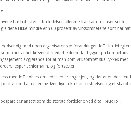
se
vene har hatt støtte fra ledelsen allerede fra starten, anser sitt IoT-
 gjeldene i ikke mindre enn 60 prosent av virksomhetene som har hat
t nødvendig med noen organisatoriske forandringer. IoT skal integrere
, som blant annet krever at medarbeiderne får bygget på kompetans
 engasjement avgjørende for at man som virksomhet skal lykkes med
Norden, Jesper Schleimann, og fortsetter:
ksess med IoT dobles om ledelsen er engasjert, og det er en dedikert 
drar positivt med å ha den nødvendige tekniske forståelsen og et skarpt b
sbesparelser ansett som de største fordelene ved å ta i bruk IoT.