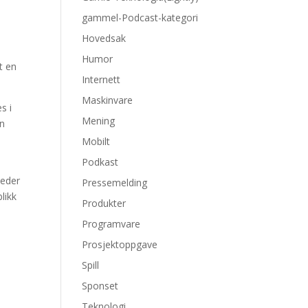
gammel-Podcast-kategori
Hovedsak
Humor
t en
Internett
Maskinvare
s i
Mening
en
Mobilt
Podkast
leder
Pressemelding
likk
Produkter
Programvare
Prosjektoppgave
Spill
Sponset
Teknologi