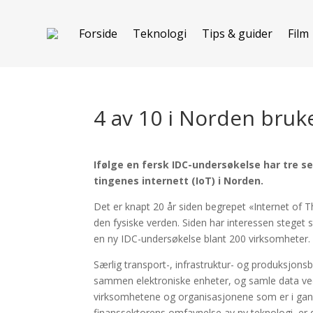
Forside
Teknologi
Tips & guider
Film
4 av 10 i Norden bruk
Ifølge en fersk IDC-undersøkelse har tre s
tingenes internett (IoT) i Norden.
Det er knapt 20 år siden begrepet «Internet of T
den fysiske verden. Siden har interessen steget s
en ny IDC-undersøkelse blant 200 virksomheter.
Særlig transport-, infrastruktur- og produksjons
sammen elektroniske enheter, og samle data ved
virksomhetene og organisasjonene som er i gang
finanssektorens omfavnelse av ny teknologi, er d