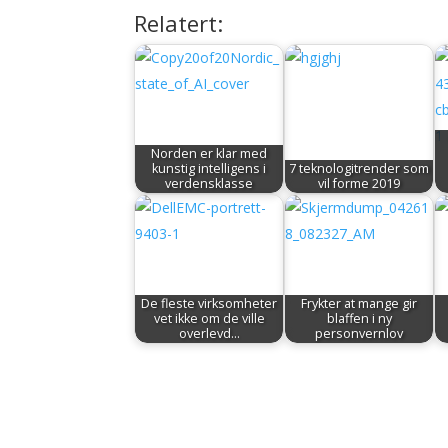
Relatert:
Norden er klar med
kunstig intelligens i
7 teknologitrender som
verdensklasse
vil forme 2019
De fleste virksomheter
Frykter at mange gir
vet ikke om de ville
blaffen i ny
overlevd…
personvernlov