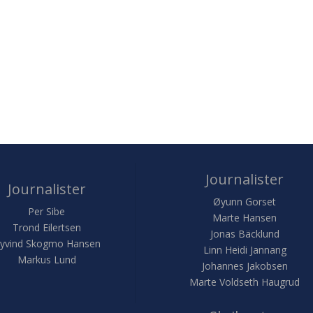
Journalister
Journalister
Øyunn Gorset
Per Sibe
Marte Hansen
Trond Eilertsen
Jonas Bäcklund
yvind Skogmo Hansen
Linn Heidi Jannang
Markus Lund
Johannes Jakobsen
Marte Voldseth Haugrud