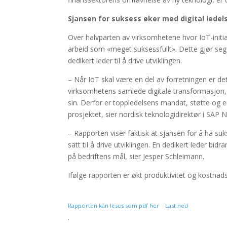
Sjansen for suksess øker med digital ledel
Over halvparten av virksomhetene hvor IoT-initiati
arbeid som «meget suksessfullt». Dette gjør seg
dedikert leder til å drive utviklingen.
– Når IoT skal være en del av forretningen er de
virksomhetens samlede digitale transformasjon
sin. Derfor er toppledelsens mandat, støtte og
prosjektet, sier nordisk teknologidirektør i SAP 
– Rapporten viser faktisk at sjansen for å ha su
satt til å drive utviklingen. En dedikert leder bi
på bedriftens mål, sier Jesper Schleimann.
Ifølge rapporten er økt produktivitet og kostnad
Rapporten kan leses som pdf her
Last ned
.