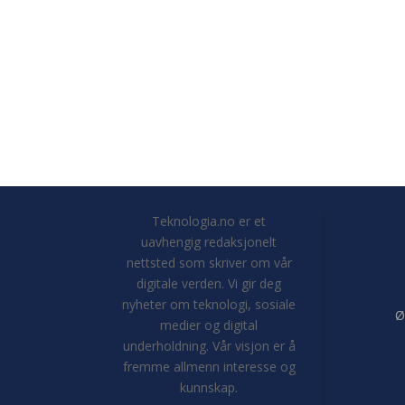
Teknologia.no er et
uavhengig redaksjonelt
nettsted som skriver om vår
digitale verden. Vi gir deg
nyheter om teknologi, sosiale
Ø
medier og digital
underholdning. Vår visjon er å
fremme allmenn interesse og
kunnskap.