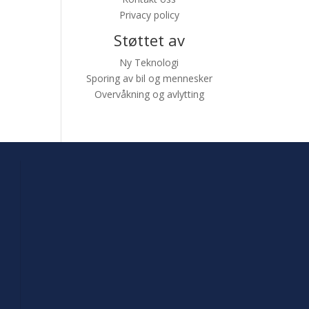
Privacy policy
Støttet av
Ny Teknologi
Sporing av bil og mennesker
Overvåkning og avlytting