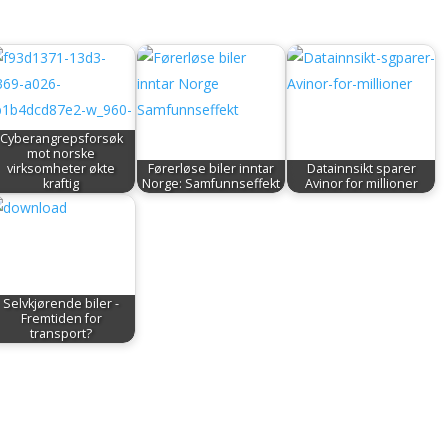
Cyberangrepsforsøk
mot norske
virksomheter økte
Førerløse biler inntar
Datainnsikt sparer
kraftig
Norge: Samfunnseffekt
Avinor for millioner
Selvkjørende biler -
Fremtiden for
transport?