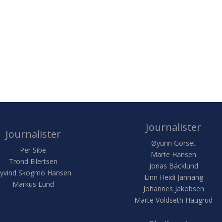
Journalister
Journalister
Øyunn Gorset
Per Sibe
Marte Hansen
Trond Eilertsen
Jonas Bäcklund
yvind Skogmo Hansen
Linn Heidi Jannang
Markus Lund
Johannes Jakobsen
Marte Voldseth Haugrud