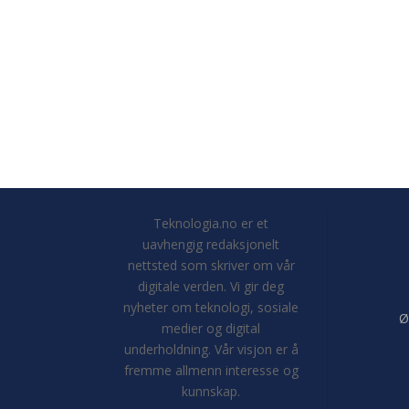
Teknologia.no er et
uavhengig redaksjonelt
nettsted som skriver om vår
digitale verden. Vi gir deg
nyheter om teknologi, sosiale
Ø
medier og digital
underholdning. Vår visjon er å
fremme allmenn interesse og
kunnskap.