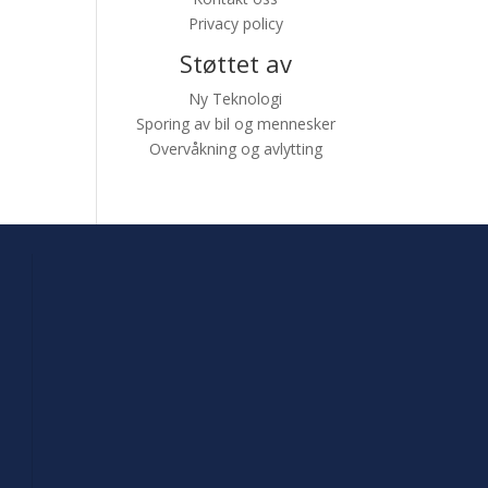
Privacy policy
Støttet av
Ny Teknologi
Sporing av bil og mennesker
Overvåkning og avlytting