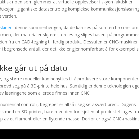
ktisk noen som glemmer at virtuelle opplevelser i skyen faktisk er
produksjon, gigantiske datasentre og komplekse kommunikasjonsløsnin
e verden.
kiner
i denne sammenhengen, da de kan ses på som en bro mellom
ormen, der materialer skjæres, dreies og slipes basert på programme
eien fra en CAD-tegning til ferdig produkt. Dessuten er CNC-maskiner
r i begrensede antall, der det ikke er gjennomførbart å for eksempel 
kke går ut på dato
ene, og større modeller kan benyttes til å produsere store komponente
 prøvd seg på å 3D-printe hele hus. Samtidig er denne teknologien ege
 av løsningene som allerede finnes innen CNC.
numerical control», begrepet er altså i seg selv svært bredt. Dagens
med en 3D-printer, bare med den forskjellen at produktet lages fra
p av et filament eller en flytende masse. Derfor er også CNC-maskin