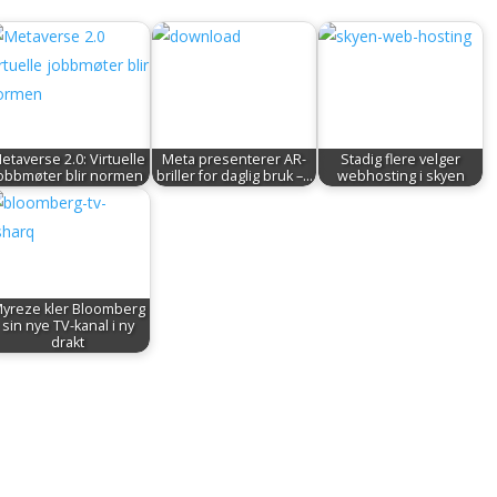
etaverse 2.0: Virtuelle
Meta presenterer AR-
Stadig flere velger
obbmøter blir normen
briller for daglig bruk –…
webhosting i skyen
yreze kler Bloomberg
sin nye TV-kanal i ny
drakt