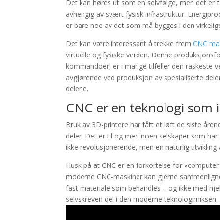
Det kan høres ut som en selvfølge, men det er fa
avhengig av svært fysisk infrastruktur. Energi
er bare noe av det som må bygges i den virkelig
Det kan være interessant å trekke frem
CNC mas
virtuelle og fysiske verden. Denne produksjonsf
kommandoer, er i mange tilfeller den raskeste v
avgjørende ved produksjon av spesialiserte dele
delene.
CNC er en teknologi som i
Bruk av 3D-printere har fått et løft de siste år
deler. Det er til og med noen selskaper som har
ikke revolusjonerende, men en naturlig utvikling
Husk på at CNC er en forkortelse for «computer 
moderne CNC-maskiner kan gjerne sammenlignes 
fast materiale som behandles – og ikke med hjel
selvskreven del i den moderne teknologimiksen.