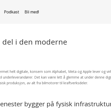
Podkast
Bli med!
 del i den moderne
rmet helt digitale, konsern som Alphabet, Meta og Apple lever og virk
til underleverandører. Det kan være lett å glemme at under denne digi
isk produksjon, av alt fra bilmotorer til kraftverksdeler.
jenester bygger på fysisk infrastruktu