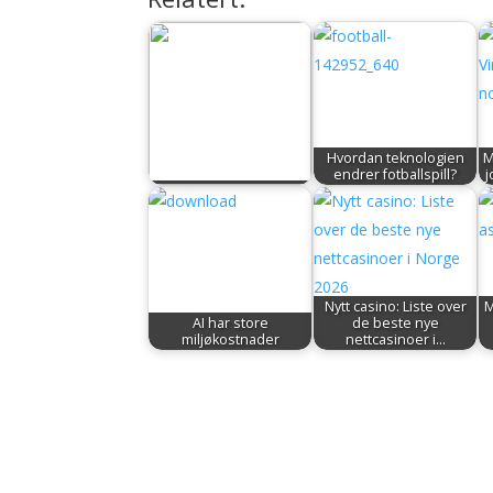
Hvordan teknologien
M
endrer fotballspill?
j
Nytt casino: Liste over
M
AI har store
de beste nye
miljøkostnader
nettcasinoer i…