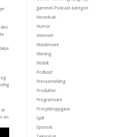
gammel-Podcast-kategori
ger
Hovedsak
Humor
 den
rte
Internett
Maskinvare
støpe
Mening
Mobilt
Podkast
r og
Pressemelding
ntlig
Produkter
Programvare
Prosjektoppgave
 et
er en
Spill
Sponset
Teknologi