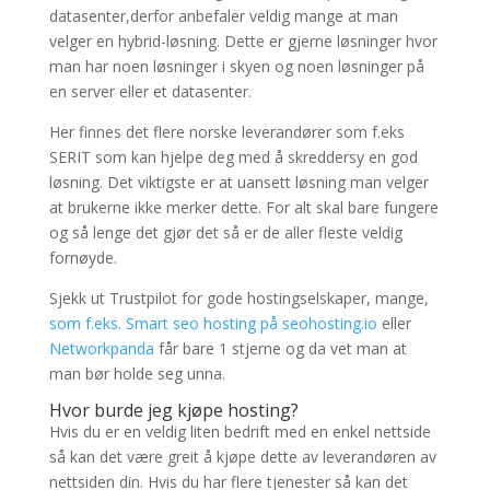
datasenter,derfor anbefaler veldig mange at man
velger en hybrid-løsning. Dette er gjerne løsninger hvor
man har noen løsninger i skyen og noen løsninger på
en server eller et datasenter.
Her finnes det flere norske leverandører som f.eks
SERIT som kan hjelpe deg med å skreddersy en god
løsning. Det viktigste er at uansett løsning man velger
at brukerne ikke merker dette. For alt skal bare fungere
og så lenge det gjør det så er de aller fleste veldig
fornøyde.
Sjekk ut Trustpilot for gode hostingselskaper, mange,
som f.eks. Smart seo hosting på seohosting.io
eller
Networkpanda
får bare 1 stjerne og da vet man at
man bør holde seg unna.
Hvor burde jeg kjøpe hosting?
Hvis du er en veldig liten bedrift med en enkel nettside
så kan det være greit å kjøpe dette av leverandøren av
nettsiden din. Hvis du har flere tjenester så kan det