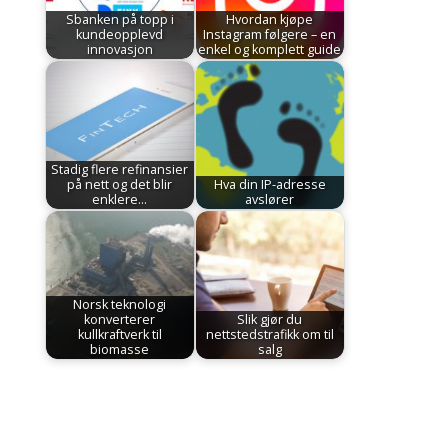
Sbanken på topp i
Hvordan kjøpe
kundeopplevd
Instagram følgere – en
innovasjon
enkel og komplett guide
Stadig flere refinansier
på nett og det blir
Hva din IP-adresse
enklere…
avslører
Norsk teknologi
konverterer
Slik gjør du
kullkraftverk til
nettstedstrafikk om til
biomasse
salg