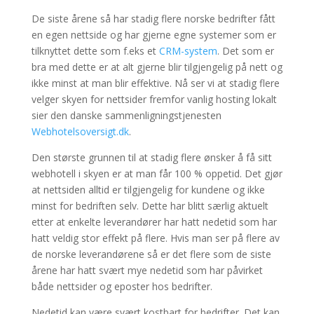
De siste årene så har stadig flere norske bedrifter fått
en egen nettside og har gjerne egne systemer som er
tilknyttet dette som f.eks et
CRM-system
. Det som er
bra med dette er at alt gjerne blir tilgjengelig på nett og
ikke minst at man blir effektive. Nå ser vi at stadig flere
velger skyen for nettsider fremfor vanlig hosting lokalt
sier den danske sammenligningstjenesten
Webhotelsoversigt.dk
.
Den største grunnen til at stadig flere ønsker å få sitt
webhotell i skyen er at man får 100 % oppetid. Det gjør
at nettsiden alltid er tilgjengelig for kundene og ikke
minst for bedriften selv. Dette har blitt særlig aktuelt
etter at enkelte leverandører har hatt nedetid som har
hatt veldig stor effekt på flere. Hvis man ser på flere av
de norske leverandørene så er det flere som de siste
årene har hatt svært mye nedetid som har påvirket
både nettsider og eposter hos bedrifter.
Nedetid kan være svært kostbart for bedrifter. Det kan