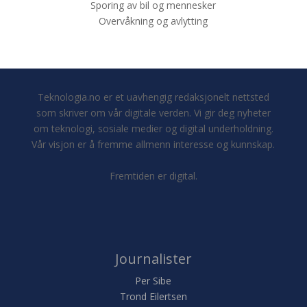
Sporing av bil og mennesker
Overvåkning og avlytting
Teknologia.no er et uavhengig redaksjonelt nettsted
som skriver om vår digitale verden. Vi gir deg nyheter
om teknologi, sosiale medier og digital underholdning.
Vår visjon er å fremme allmenn interesse og kunnskap.
Fremtiden er digital.
Journalister
Per Sibe
Trond Eilertsen