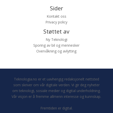
Sider
Kontakt oss
Privacy policy
Støttet av
Ny Teknologi
Sporing av bil og mennesker
Overvåkning og avlytting
Teknologia.no er et uavhengig redaksjonelt nettsted
som skriver om vår digitale verden. Vi gir deg nyheter
om teknologi, sosiale medier og digital underholdning.
Vår visjon er å fremme allmenn interesse og kunnskap.
Fremtiden er digital.