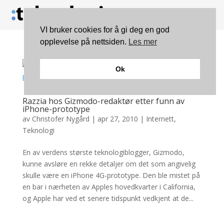
VI bruker cookies for å gi deg en god
opplevelse på nettsiden.
Les mer
Ok
Razzia hos Gizmodo-redaktør etter funn av
iPhone-prototype
av
Christofer Nygård
|
apr 27, 2010
|
Internett
,
Teknologi
En av verdens største teknologiblogger, Gizmodo,
kunne avsløre en rekke detaljer om det som angivelig
skulle være en iPhone 4G-prototype. Den ble mistet på
en bar i nærheten av Apples hovedkvarter i California,
og Apple har ved et senere tidspunkt vedkjent at de...