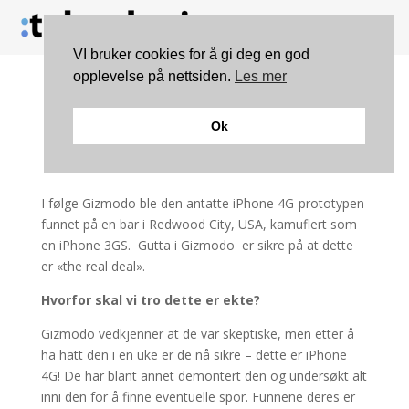
VI bruker cookies for å gi deg en god
opplevelse på nettsiden.
Les mer
Er dette iPhone 4G?
Ok
I følge Gizmodo ble den antatte iPhone 4G-prototypen
funnet på en bar i Redwood City, USA, kamuflert som
en iPhone 3GS. Gutta i Gizmodo er sikre på at dette
er «the real deal».
Hvorfor skal vi tro dette er ekte?
Gizmodo vedkjenner at de var skeptiske, men etter å
ha hatt den i en uke er de nå sikre – dette er iPhone
4G! De har blant annet demontert den og undersøkt alt
inni den for å finne eventuelle spor. Funnene deres er