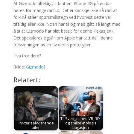
At Gizmodo tilfeldigvis fant en iPhone 4G på en bar
høres for mange rart ut. Det er kanskje ikke så rart at
folk nå stiller spørsmålstegn ved hvorvidt dette var
tifeldig eller ikke. Noen har til og med gått så langt med
å si at Gizmodo har blitt betalt for denne «lekasjen».
Det spekuleres også i om Apple har tatt del i denne
forsvinningen av en av deres prototyper.
Hva tror dere?
[Kilde:
Gizmodo
]
Relatert:
Til Sverige med VR, 3D-
Frykter selvkjørende
og spillteknologi i
biler
bagasjen