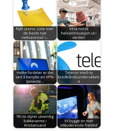
Nytt casino: Liste over
Vil ta norsk
de beste nye
helseinnovasjon ut i
nettcasinoer i…
verden
Hvilke fordeler er det
Telenor med ny
ved å benytte en VPN-
bredbåndsundersøkels
tjeneste…
e
YR.no styrer utvendig
bakkevarme i
Vil bygge en mer
Kristiansand
inkluderende fremtid