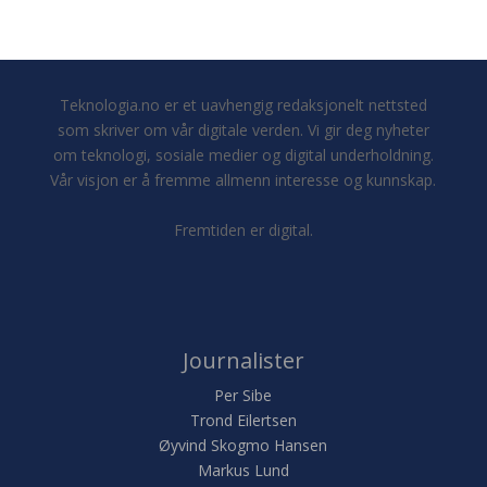
Teknologia.no er et uavhengig redaksjonelt nettsted
som skriver om vår digitale verden. Vi gir deg nyheter
om teknologi, sosiale medier og digital underholdning.
Vår visjon er å fremme allmenn interesse og kunnskap.
Fremtiden er digital.
Journalister
Per Sibe
Trond Eilertsen
Øyvind Skogmo Hansen
Markus Lund