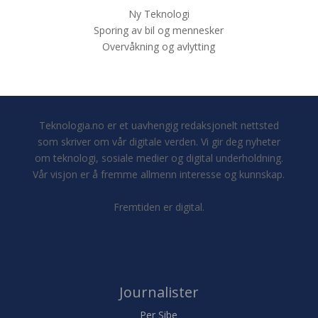
Ny Teknologi
Sporing av bil og mennesker
Overvåkning og avlytting
Teknologia.no er et uavhengig redaksjonelt nettsted
som skriver om vår digitale verden. Vi gir deg nyheter
om teknologi, sosiale medier og digital underholdning.
Vår visjon er å fremme allmenn interesse og kunnskap.
Fremtiden er digital.
Journalister
Per Sibe