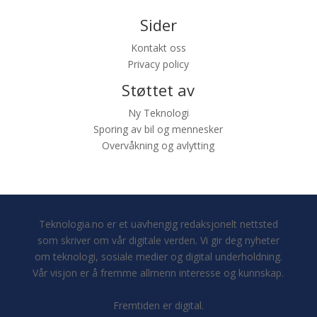
Sider
Kontakt oss
Privacy policy
Støttet av
Ny Teknologi
Sporing av bil og mennesker
Overvåkning og avlytting
Teknologia.no er et uavhengig redaksjonelt nettsted
som skriver om vår digitale verden. Vi gir deg nyheter
om teknologi, sosiale medier og digital underholdning.
Vår visjon er å fremme allmenn interesse og kunnskap.
Fremtiden er digital.